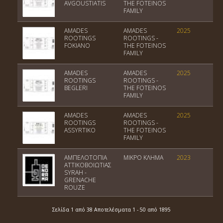
AVGOUSTIATIS
THE FOTEINOS
FAMILY
AMADES
AMADES
2025
ΠΓ
ROOTINGS
ROOTINGS -
FOKIANO
THE FOTEINOS
FAMILY
AMADES
AMADES
2025
Πο
ROOTINGS
ROOTINGS -
Οί
BEGLERI
THE FOTEINOS
FAMILY
AMADES
AMADES
2025
ΠΓ
ROOTINGS
ROOTINGS -
ASSYRTIKO
THE FOTEINOS
FAMILY
ΑΜΠΕΛΟΤΟΠΙΑ
ΜΙΚΡΟ ΚΛΗΜΑ
2023
ΠΓ
ΑΤΤΙΚΟΒΟΙΩΤΙΑΣ
Κι
SYRAH -
GRENACHE
ROUZE
Σελίδα 1 από 38 Αποτελέσματα 1 - 50 από 1895