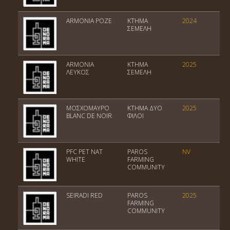
ΑRMONIA ΡΟΖΕ
ΚΤΗΜΑ
2024
Πο
ΣΕΜΕΛΗ
Οί
ΑRMONIA
ΚΤΗΜΑ
2025
Πο
ΛΕΥΚΟΣ
ΣΕΜΕΛΗ
Οί
ΜΟΣΧΟΜΑΥΡΟ
ΚΤΗΜΑ ΔΥΟ
2025
ΠΓ
BLANC DE NOIR
ΦΙΛΟΙ
PFC PET NAT
PAROS
NV
Επ
WHITE
FARMING
Οί
COMMUNITY
SEIRADI RED
PAROS
2025
ΠΓ
FARMING
COMMUNITY