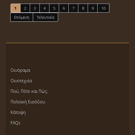
1
2
3
4
5
6
7
8
9
10
Επόμενη
Τελευταία
Οινόραμα
Οινοτεχνία
Πού, Πότε και Πώς;
Πολιτική Εισόδου
Κάτοψη
FAQs