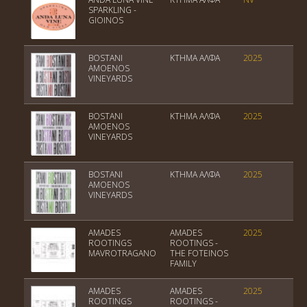
SPARKLING -
Οί
GIOINOS
BOSTANI
ΚΤΗΜΑ ΑΛΦΑ
2025
ΠΓ
ΑΜΟΕΝΟS
VINEYARDS
BOSTANI
ΚΤΗΜΑ ΑΛΦΑ
2025
ΠΓ
ΑΜΟΕΝΟS
VINEYARDS
BOSTANI
ΚΤΗΜΑ ΑΛΦΑ
2025
ΠΓ
ΑΜΟΕΝΟS
VINEYARDS
AMADES
AMADES
2025
Πο
ROOTINGS
ROOTINGS -
Οί
MAVROTRAGANO
THE FOTEINOS
FAMILY
AMADES
AMADES
2025
Πο
ROOTINGS
ROOTINGS -
Οί