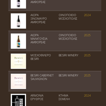
ΑΜΦΟΡΕΑΣ
ΑΙΩΡΑ
ΟΙΝΟΠΟΙΕΙΟ
2024
ΠΓ
ΞΙΝΟΜΑΥΡΟ
ΜΟΣΧΟΠΟΛΙΣ
Θε
ΑΜΦΟΡΕΑΣ
ΑΙΩΡΑ
ΟΙΝΟΠΟΙΕΙΟ
2025
ΠΓ
ΜΑΛΑΓΟΥΣΙΑ
ΜΟΣΧΟΠΟΛΙΣ
Θε
ΑΜΦΟΡΕΑΣ
ΜΟΣΧΟΦΙΛΕΡΟ
BESIRI WINERY
2025
ΠΓ
BESIRI
BESIRI CABERNET
BESIRI WINERY
2025
no
SAUVIGNON
ye
ARMONIA
ΚΤΗΜΑ
2024
Πο
ΕΡΥΘΡΟΣ
ΣΕΜΕΛΗ
Οί