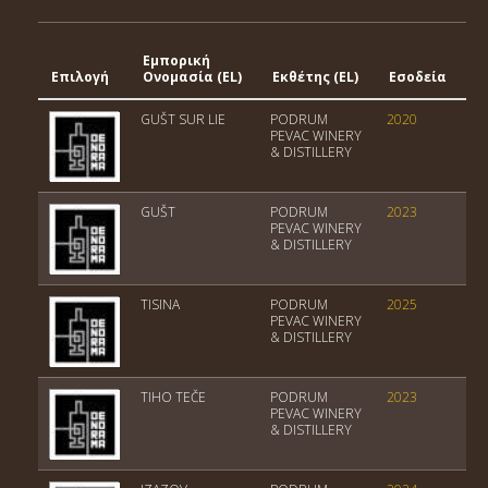
Εμπορική
Γ
Επιλογή
Ονομασία (EL)
Εκθέτης (EL)
Εσοδεία
Έ
GUŠT SUR LIE
PODRUM
2020
Tr
PEVAC WINERY
& DISTILLERY
GUŠT
PODRUM
2023
Tr
PEVAC WINERY
& DISTILLERY
TISINA
PODRUM
2025
Tr
PEVAC WINERY
& DISTILLERY
TIHO TEČE
PODRUM
2023
Tr
PEVAC WINERY
& DISTILLERY