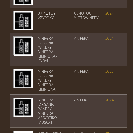
ΑΚΡΙΩΤΟΥ
AKRIOTOU
2024
ΠΓ
ΑΣΥΡΤΙΚΟ
MICROWINERY
Ελ
VINIFERA
VINIFERA
2021
Πο
ORGANIC
Οί
WINERY,
VINIFERA
LIMNIONA -
SYRAH
VINIFERA
VINIFERA
2020
Πο
ORGANIC
Οί
WINERY,
VINIFERA
LIMNIONA
VINIFERA
VINIFERA
2024
Πο
ORGANIC
Οί
WINERY,
VINIFERA
ASSYRTIKO -
MUSCAT
ANDA LUNA VINE
ΚΤΗΜΑ ΑΛΦΑ
NV
Πο