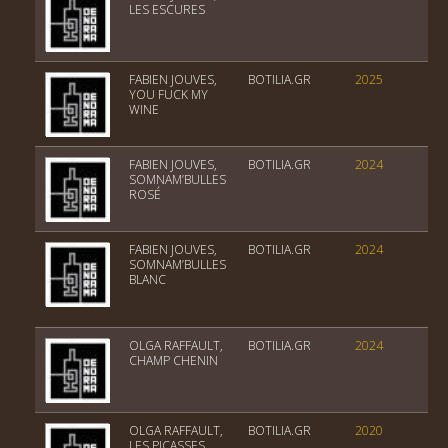
LES ESCURES
FABIEN JOUVES,
BOTILIA.GR
2025
Vi
YOU FUCK MY
WINE
FABIEN JOUVES,
BOTILIA.GR
2024
Vi
SOMNAM’BULLES
ROSÉ
FABIEN JOUVES,
BOTILIA.GR
2024
Vi
SOMNAM’BULLES
BLANC
OLGA RAFFAULT,
BOTILIA.GR
2024
Ch
CHAMP CHENIN
OLGA RAFFAULT,
BOTILIA.GR
2020
Ch
LES PICASSES