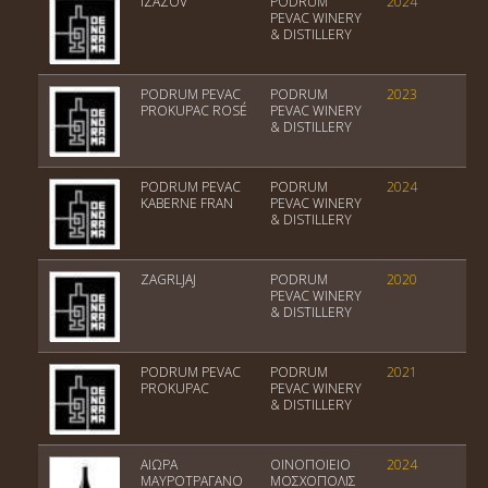
IZAZOV
PODRUM
2024
Tr
PEVAC WINERY
& DISTILLERY
PODRUM PEVAC
PODRUM
2023
Tr
PROKUPAC ROSÉ
PEVAC WINERY
& DISTILLERY
PODRUM PEVAC
PODRUM
2024
Tr
KABERNE FRAN
PEVAC WINERY
& DISTILLERY
ZAGRLJAJ
PODRUM
2020
Tr
PEVAC WINERY
& DISTILLERY
PODRUM PEVAC
PODRUM
2021
Tr
PROKUPAC
PEVAC WINERY
& DISTILLERY
ΑΙΩΡΑ
ΟΙΝΟΠΟΙΕΙΟ
2024
Πο
ΜΑΥΡΟΤΡΑΓΑΝΟ
ΜΟΣΧΟΠΟΛΙΣ
Οί