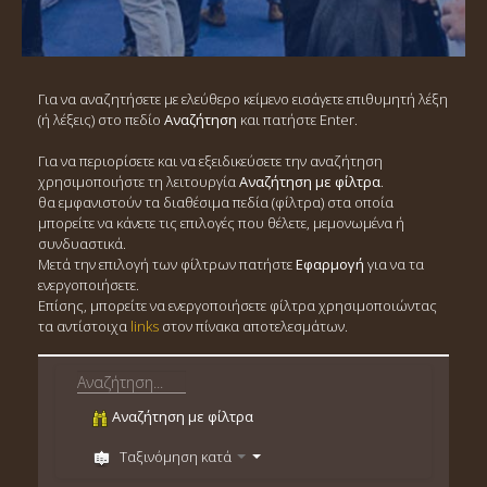
Για να αναζητήσετε με ελεύθερο κείμενο εισάγετε επιθυμητή λέξη
(ή λέξεις) στο πεδίο
Αναζήτηση
και πατήστε Enter.
Για να περιορίσετε και να εξειδικεύσετε την αναζήτηση
χρησιμοποιήστε τη λειτουργία
Αναζήτηση με φίλτρα
.
θα εμφανιστούν τα διαθέσιμα πεδία (φίλτρα) στα οποία
μπορείτε να κάνετε τις επιλογές που θέλετε, μεμονωμένα ή
συνδυαστικά.
Μετά την επιλογή των φίλτρων πατήστε
Εφαρμογή
για να τα
ενεργοποιήσετε.
Επίσης, μπορείτε να ενεργοποιήσετε φίλτρα χρησιμοποιώντας
τα αντίστοιχα
links
στον πίνακα αποτελεσμάτων.
Αναζήτηση με φίλτρα
Ταξινόμηση κατά