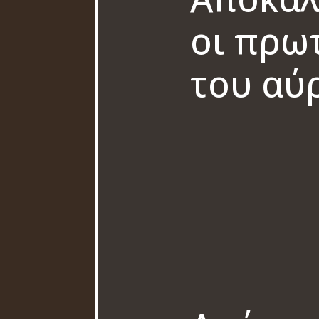
οι πρω
του αύ