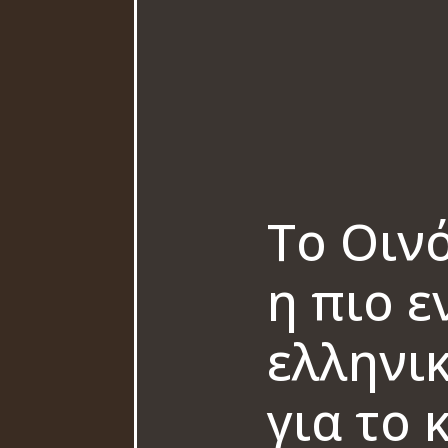
Το Οιν
η πιο 
ελληνι
για το 