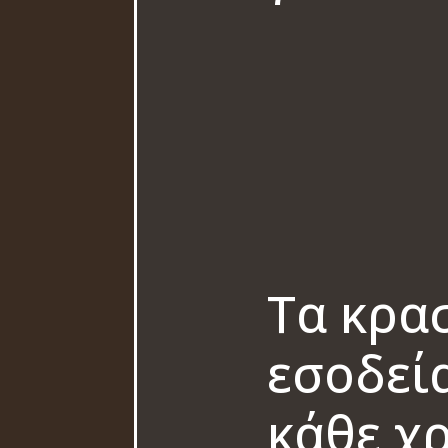
Τα κρασ
εσοδεία
κάθε χ