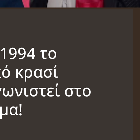
 1994 το
κό κρασί
ωνιστεί στο
μα!