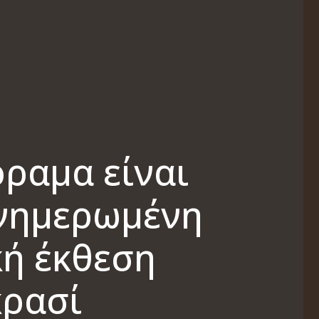
όραμα είναι
ενημερωμένη
κή έκθεση
κρασί