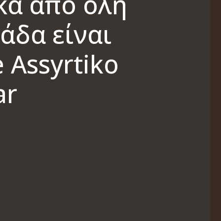
κα από όλη
άδα είναι
 Assyrtiko
ar