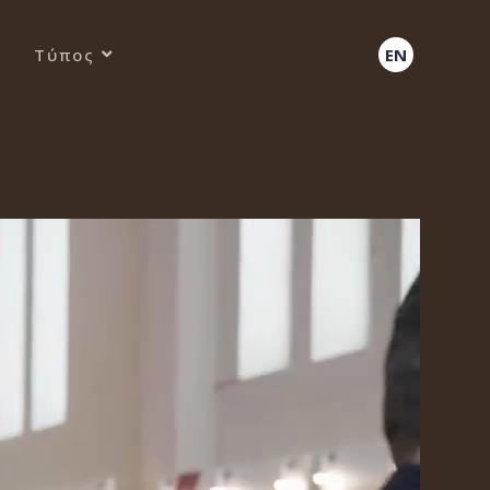
Τύπος
EN