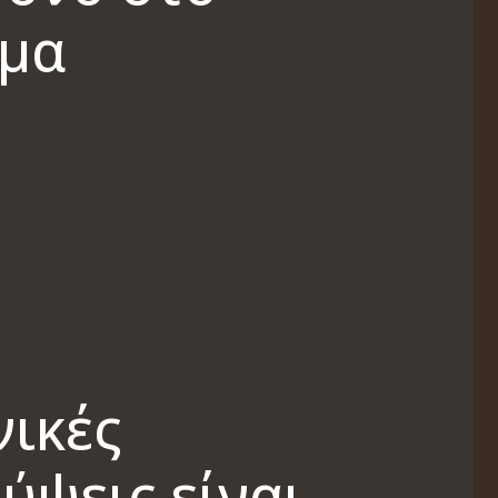
μα
νικές
ύψεις είναι