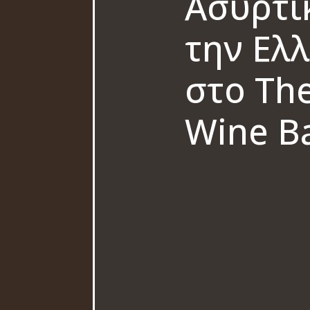
Ασύρτι
την Ελλ
στο The
Wine B