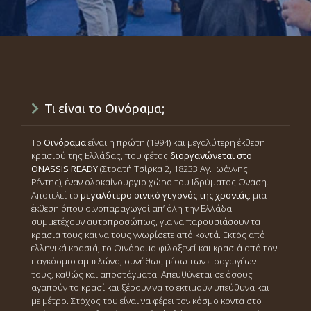
Τι είναι το Οινόραμα;
Το
Οινόραμα
είναι η πρώτη (1994) και μεγαλύτερη έκθεση
κρασιού της Ελλάδας, που φέτος
διοργανώνεται στο
ONASSIS READY
(Στρατή Τσίρκα 2, 18233 Αγ. Ιωάννης
Ρέντης), έναν ολοκαίνουργιο χώρο του Ιδρύματος Ωνάση.
Αποτελεί το
μεγαλύτερο οινικό γεγονός της χρονιάς
: μια
έκθεση όπου οινοπαραγωγοί απ’ όλη την Ελλάδα
συμμετέχουν αυτοπροσώπως, για να παρουσιάσουν τα
κρασιά τους και να τους γνωρίσετε από κοντά. Εκτός από
ελληνικά κρασιά, το Οινόραμα φιλοξενεί και κρασιά από τον
παγκόσμιο αμπελώνα, συνήθως μέσω των εισαγωγέων
τους, καθώς και αποστάγματα. Απευθύνεται σε όσους
αγαπούν το κρασί και ξέρουν να το εκτιμούν υπεύθυνα και
με μέτρο. Στόχος του είναι να φέρει τον κόσμο κοντά στο