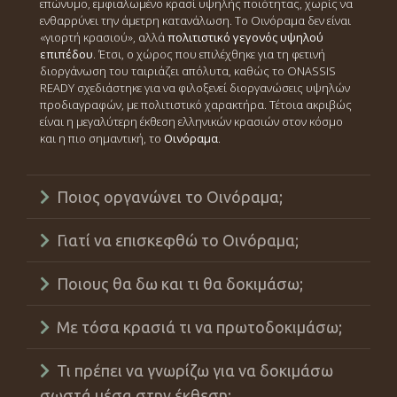
επώνυμο, εμφιαλωμένο κρασί υψηλής ποιότητας, χωρίς να
ενθαρρύνει την άμετρη κατανάλωση. Το Οινόραμα δεν είναι
«γιορτή κρασιού», αλλά
πολιτιστικό γεγονός υψηλού
επιπέδου
. Έτσι, ο χώρος που επιλέχθηκε για τη φετινή
διοργάνωση του ταιριάζει απόλυτα, καθώς το ONASSIS
READY σχεδιάστηκε για να φιλοξενεί διοργανώσεις υψηλών
προδιαγραφών, με πολιτιστικό χαρακτήρα. Τέτοια ακριβώς
είναι η μεγαλύτερη έκθεση ελληνικών κρασιών στον κόσμο
και η πιο σημαντική, το
Οινόραμα
.
Ποιος οργανώνει το Οινόραμα;
Γιατί να επισκεφθώ το Οινόραμα;
Ποιους θα δω και τι θα δοκιμάσω;
Με τόσα κρασιά τι να πρωτοδοκιμάσω;
Τι πρέπει να γνωρίζω για να δοκιμάσω
σωστά μέσα στην έκθεση;