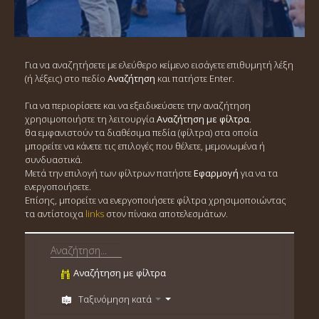
Για να αναζητήσετε με ελεύθερο κείμενο εισάγετε επιθυμητή λέξη
(ή λέξεις) στο πεδίο
Αναζήτηση
και πατήστε Enter.
Για να περιορίσετε και να εξειδικεύσετε την αναζήτηση
χρησιμοποιήστε τη λειτουργία
Αναζήτηση με φίλτρα
.
θα εμφανιστούν τα διαθέσιμα πεδία (φίλτρα) στα οποία
μπορείτε να κάνετε τις επιλογές που θέλετε, μεμονωμένα ή
συνδυαστικά.
Μετά την επιλογή των φίλτρων πατήστε
Εφαρμογή
για να τα
ενεργοποιήσετε.
Επίσης, μπορείτε να ενεργοποιήσετε φίλτρα χρησιμοποιώντας
τα αντίστοιχα
links
στον πίνακα αποτελεσμάτων.
Αναζήτηση με φίλτρα
Ταξινόμηση κατά