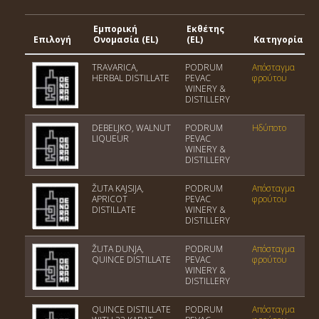
Εμπορική
Εκθέτης
Επιλογή
Ονομασία (EL)
(EL)
Κατηγορία
TRAVARICA,
PODRUM
Απόσταγμα
HERBAL DISTILLATE
PEVAC
φρούτου
WINERY &
DISTILLERY
DEBELJKO, WALNUT
PODRUM
Ηδύποτο
LIQUEUR
PEVAC
WINERY &
DISTILLERY
ŽUTA KAJSIJA,
PODRUM
Απόσταγμα
APRICOT
PEVAC
φρούτου
DISTILLATE
WINERY &
DISTILLERY
ŽUTA DUNJA,
PODRUM
Απόσταγμα
QUINCE DISTILLATE
PEVAC
φρούτου
WINERY &
DISTILLERY
QUINCE DISTILLATE
PODRUM
Απόσταγμα