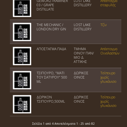
GEWURZTRAMINER
LOST LAKE
Απόσταγμα
03 / GRAPE
DISTILLERY
σταφυλής
DISTILLATE
THE MECHANIC /
LOST LAKE
Τζίν
LONDON DRY GIN
DISTILLERY
ΑΠΟΣΤΑΓΜΑ ΠΑΔΑ
TMHMA
Απόσταγμα
OINOY ΠΑΝ/
Οινολασπών
ΜΙΟ Δ.
ΑΤΤΙΚΗΣ
ΤΣΙΠΟΥΡΟ, "ΜΑΤΙ
ΔΩΡΙΚΟΣ
Τσίπουρο
ΤΟΥ ΣΑΤΥΡΟΥ" 500
ΟΙΝΟΣ
χωρίς
ML
γλυκάνισο
ΔΩΡΙΚΟΝ
ΔΩΡΙΚΟΣ
Τσίπουρο
ΤΣΙΠΟΥΡΟ,500ML
ΟΙΝΟΣ
χωρίς
γλυκάνισο
Σελίδα 1 από 4 Αποτελέσματα 1 - 25 από 82