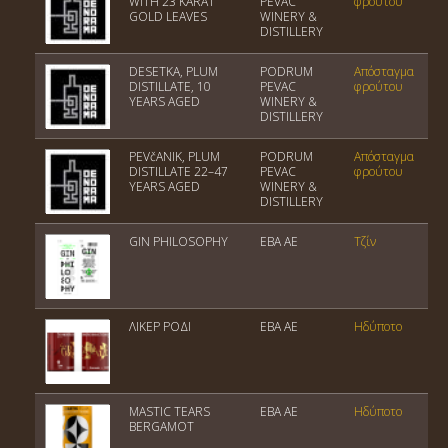
WITH 23 KARAT
PEVAC
φρούτου
GOLD LEAVES
WINERY &
DISTILLERY
DESETKA, PLUM
PODRUM
Απόσταγμα
DISTILLATE, 10
PEVAC
φρούτου
YEARS AGED
WINERY &
DISTILLERY
PEVčANIK, PLUM
PODRUM
Απόσταγμα
DISTILLATE 22–47
PEVAC
φρούτου
YEARS AGED
WINERY &
DISTILLERY
GIN PHILOSOPHY
ΕΒΑ ΑΕ
Τζίν
ΛΙΚΕΡ ΡΟΔΙ
ΕΒΑ ΑΕ
Ηδύποτο
MASTIC TEARS
ΕΒΑ ΑΕ
Ηδύποτο
BERGAMOT