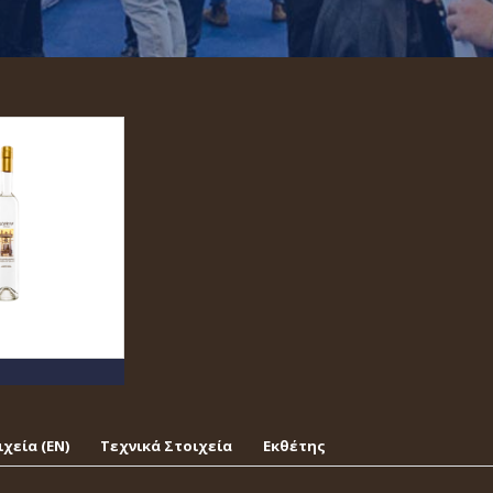
χεία (EΝ)
Τεχνικά Στοιχεία
Εκθέτης