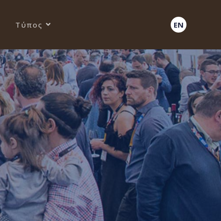
Τύπος
EN