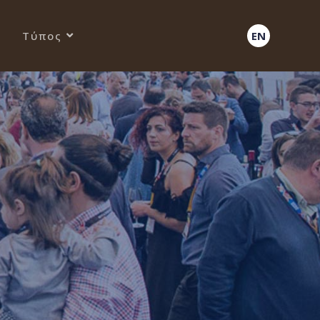
Τύπος
EN