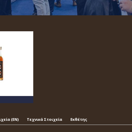
χεία (EΝ)
Τεχνικά Στοιχεία
Εκθέτης