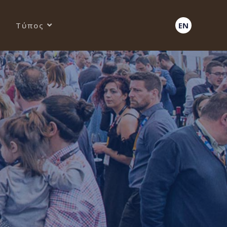
Τύπος
EN