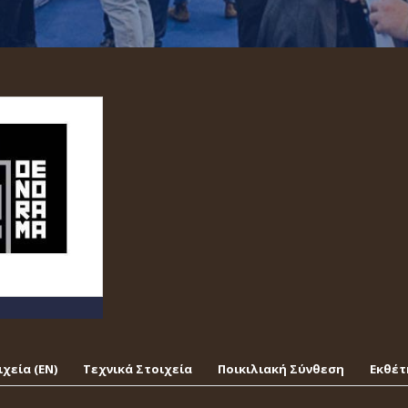
χεία (EΝ)
Τεχνικά Στοιχεία
Ποικιλιακή Σύνθεση
Εκθέτ