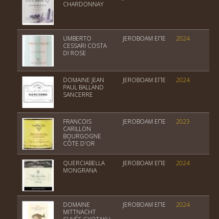
CHARDONNAY
M
UMBERTO
JEROBOAM EΠΕ
2024
E
CESSARI COSTA
R
DI ROSE
DOMAINE JEAN
JEROBOAM EΠΕ
2024
Mo
PAUL BALLAND
L
SANCERRE
FRANCOIS
JEROBOAM EΠΕ
2023
B
CARILLON
A
BOURGOGNE
CÔTE D'OR
QUERCIABELLA
JEROBOAM EΠΕ
2024
T
MONGRANA
DOMAINE
JEROBOAM EΠΕ
2024
A
MITTNACHT