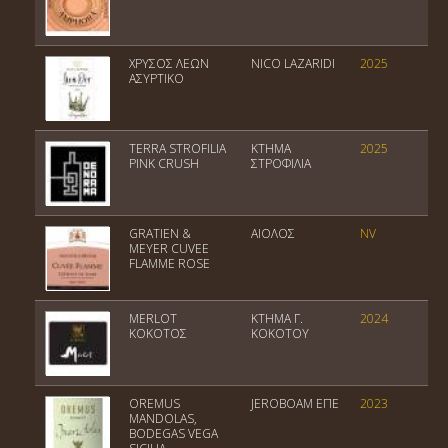
ΧΡΥΣΟΣ ΛΕΩΝ
NICO LAZARIDI
2025
Π
ΑΣΥΡΤΙΚΟ
TERRA STROFILIA
ΚΤΗΜΑ
2025
Π
PINK CRUSH
ΣΤΡΟΦΙΛΙΑ
Π
GRATIEN &
ΑΙΟΛΟΣ
NV
A
MEYER CUVEE
D
FLAMME ROSE
MERLOT
ΚΤΗΜΑ Γ.
2024
Π
ΚΟΚΟΤΟΣ
ΚΟΚΟΤΟΥ
Ο
OREMUS
JEROBOAM EΠΕ
2023
T
MANDOLAS,
BODEGAS VEGA