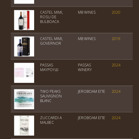
CASTEL MIMI,
MB WINES
2020
Μ
ROSU DE
BULBOACA
CASTEL MIMI,
MB WINES
2019
B
GOVERNOR
M
PASSAS
PASSAS
2024
Π
ΜΑΥΡΟΥΔΙ
WINERY
Ο
TWO PEAKS
JEROBOAM EΠΕ
2024
M
SAUVIGNON
BLANC
ZUCCARDI A
JEROBOAM EΠΕ
2024
V
MALBEC
,