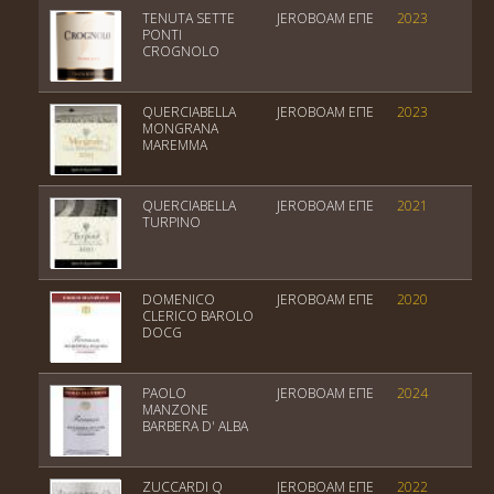
TENUTA SETTE
JEROBOAM EΠΕ
2023
T
PONTI
CROGNOLO
QUERCIABELLA
JEROBOAM EΠΕ
2023
T
MONGRANA
MAREMMA
QUERCIABELLA
JEROBOAM EΠΕ
2021
T
TURPINO
DOMENICO
JEROBOAM EΠΕ
2020
M
CLERICO BAROLO
DOCG
PAOLO
JEROBOAM EΠΕ
2024
P
MANZONE
BARBERA D' ALBA
ZUCCARDI Q
JEROBOAM EΠΕ
2022
V