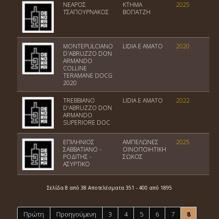
ΝΕΑΡΟΣ
ΚΤΗΜΑ
2025
Π
ΤΣΑΠΟΥΡΝΑΚΟΣ
ΒΟΓΙΑΤΖΗ
MONTEPULCIANO
LIDIA E AMATO
2020
M
D'ABRUZZO DON
D
ARMANDO
D
COLLINE
TERAMANE DOCG
2020
TREBBIANO
LIDIA E AMATO
2022
T
D'ABRUZZO DON
d
ARMANDO
SUPERIORE DOC
ΕΠΙΛΗΝΙΟΣ
ΑΜΠΕΛΩΝΕΣ
2025
Π
ΣΑΒΒΑΤΙΑΝΟ -
ΟΙΝΟΠΟΙΗΤΙΚΗ
Κ
ΡΟΔΙΤΗΣ -
ΣΩΚΟΣ
ΑΣΥΡΤΙΚΟ
Σελίδα 8 από 38 Αποτελέσματα 351 - 400 από 1895
Πρώτη
Προηγούμενη
3
4
5
6
7
8