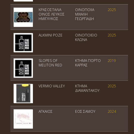
ΚΡΑΣΟΣΤΑΛΙΑ
ΟΙΝΟΠΟΙΙΑ
2025
Ε
ΟΙΝΟΣ ΛΕΥΚΟΣ
ΜΙΧΑΛΗ
Ο
ΗΜΙΓΛΥΚΟΣ
ΓΕΩΡΓΙΑΔΗ
ALKMINI ΡΟΖΕ
ΟΙΝΟΠΟΙΕΙΟ
2025
Π
ΚΛΩΝΑ
SLOPES OF
ΚΤΗΜΑ ΠΟΡΤΟ
2019
Π
MELITON RED
ΚΑΡΡΑΣ
Μ
VERMIO VALLEY
ΚΤΗΜΑ
2025
Π
ΔΙΑΜΑΝΤΑΚΟΥ
Ο
ΑΓΚΑΙΟΣ
ΕΟΣ ΣΑΜΟΥ
2024
Ε
Ο