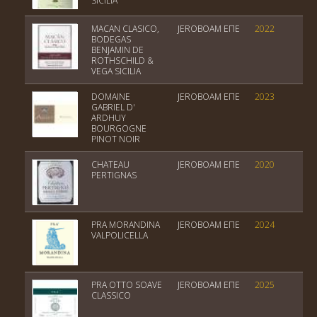
SICILIA
MACAN CLASICO,
JEROBOAM EΠΕ
2022
Ri
BODEGAS
BENJAMIN DE
ROTHSCHILD &
VEGA SICILIA
DOMAINE
JEROBOAM EΠΕ
2023
B
GABRIEL D'
A
ARDHUY
BOURGOGNE
PINOT NOIR
CHATEAU
JEROBOAM EΠΕ
2020
B
PERTIGNAS
PRA MORANDINA
JEROBOAM EΠΕ
2024
V
VALPOLICELLA
PRA OTTO SOAVE
JEROBOAM EΠΕ
2025
V
CLASSICO