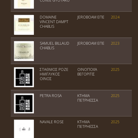
CUVÉE GYOTAKU
DOMAINE
JEROBOAM EΠΕ
2024
C
VINCENT DAMPT
CHABLIS
SAMUEL BILLAUD
JEROBOAM EΠΕ
2023
C
CHABLIS
ΣΤΑΘΜΟΣ ΡΟΖΕ
ΟΙΝΟΠΟΙΪΑ
2025
Ε
ΗΜΙΓΛΥΚΟΣ
ΒΕΓΟΡΙΤΙΣ
Ο
ΟΙΝΟΣ
PETRA ROSA
ΚΤΗΜΑ
2025
Π
ΠΕΤΡΗΕΣΣΑ
NAVALE ROSE
ΚΤΗΜΑ
2025
Π
ΠΕΤΡΗΕΣΣΑ