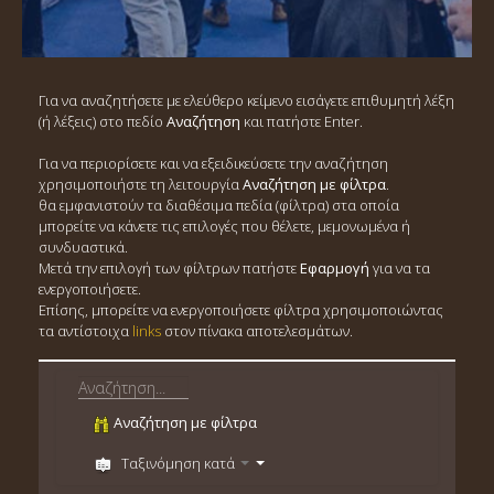
Για να αναζητήσετε με ελεύθερο κείμενο εισάγετε επιθυμητή λέξη
(ή λέξεις) στο πεδίο
Αναζήτηση
και πατήστε Enter.
Για να περιορίσετε και να εξειδικεύσετε την αναζήτηση
χρησιμοποιήστε τη λειτουργία
Αναζήτηση με φίλτρα
.
θα εμφανιστούν τα διαθέσιμα πεδία (φίλτρα) στα οποία
μπορείτε να κάνετε τις επιλογές που θέλετε, μεμονωμένα ή
συνδυαστικά.
Μετά την επιλογή των φίλτρων πατήστε
Εφαρμογή
για να τα
ενεργοποιήσετε.
Επίσης, μπορείτε να ενεργοποιήσετε φίλτρα χρησιμοποιώντας
τα αντίστοιχα
links
στον πίνακα αποτελεσμάτων.
Αναζήτηση με φίλτρα
Ταξινόμηση κατά