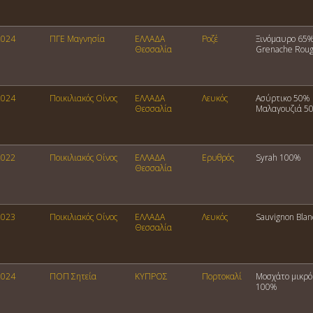
2024
ΠΓΕ Μαγνησία
ΕΛΛΑΔΑ
Ροζέ
Ξινόμαυρο 65
Θεσσαλία
Grenache Rou
2024
Ποικιλιακός Οίνος
ΕΛΛΑΔΑ
Λευκός
Ασύρτικο 50%
Θεσσαλία
Μαλαγουζιά 5
2022
Ποικιλιακός Οίνος
ΕΛΛΑΔΑ
Ερυθρός
Syrah 100%
Θεσσαλία
2023
Ποικιλιακός Οίνος
ΕΛΛΑΔΑ
Λευκός
Sauvignon Bla
Θεσσαλία
2024
ΠΟΠ Σητεία
ΚΥΠΡΟΣ
Πορτοκαλί
Μοσχάτο μικρ
100%