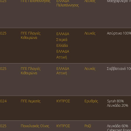
2025
ΠΓΕ Πελοπόννησος
ΕΛΛΑΔΑ
Λευκός
Μοσχοφίλερο 
Πελοπόννησος
2025
ΠΓΕ Πλαγιές
Λευκός
Ασύρτικο 100
ΕΛΛΑΔΑ
Κιθαιρώνα
Στερεά
Ελλάδα
ΕΛΛΑΔΑ
Αττική
2025
ΠΓΕ Πλαγιές
ΕΛΛΑΔΑ
Λευκός
Σαββατιανό 1
Κιθαιρώνα
Αττική
2024
ΠΓΕ Λεμεσός
ΚΥΠΡΟΣ
Ερυθρός
Syrah 80%
Λευκάδα 20%
2025
Ποικιλιακός Οίνος
ΚΥΠΡΟΣ
Ροζέ
Λευκάδα 60%
Cabernet Fran