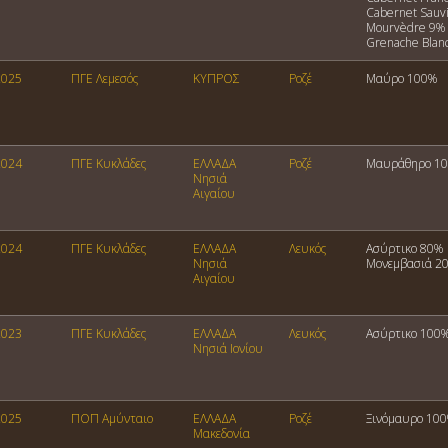
Cabernet Sauv
Mourvèdre 9%
Grenache Blan
2025
ΠΓΕ Λεμεσός
ΚΥΠΡΟΣ
Ροζέ
Μαύρο 100%
2024
ΠΓΕ Κυκλάδες
ΕΛΛΑΔΑ
Ροζέ
Μαυράθηρο 1
Νησιά
Αιγαίου
2024
ΠΓΕ Κυκλάδες
ΕΛΛΑΔΑ
Λευκός
Ασύρτικο 80%
Νησιά
Μονεμβασιά 2
Αιγαίου
2023
ΠΓΕ Κυκλάδες
ΕΛΛΑΔΑ
Λευκός
Ασύρτικο 100
Νησιά Ιονίου
2025
ΠΟΠ Αμύνταιο
ΕΛΛΑΔΑ
Ροζέ
Ξινόμαυρο 10
Μακεδονία