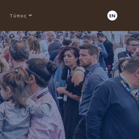
Τύπος
EN