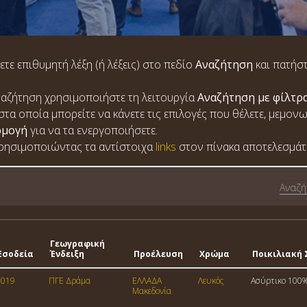
ετε επιθυμητή λέξη (ή λέξεις) στο πεδίο
Αναζήτηση
και πατήστ
 αναζήτηση χρησιμοποιήστε τη λειτουργία
Αναζήτηση με φίλτρ
στα οποία μπορείτε να κάνετε τις επιλογές που θέλετε, μεμον
ρμογή
για να τα ενεργοποιήσετε.
χρησιμοποιώντας τα αντίστοιχα
links
στον πίνακα αποτελεσμάτ
Γεωγραφική
Εσοδεία
Ένδειξη
Προέλευση
Χρώμα
Ποικιλιακή
2019
ΠΓΕ Δράμα
ΕΛΛΑΔΑ
Λευκός
Ασύρτικο 100
Μακεδονία