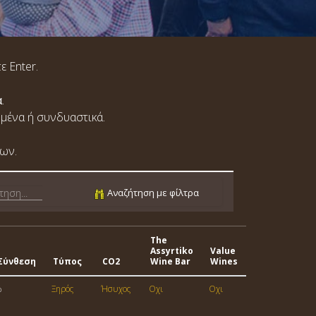
ε Enter.
α
.
ωμένα ή συνδυαστικά.
ων.
Αναζήτηση με φίλτρα
The
Assyrtiko
Value
 Σύνθεση
Τύπος
CO2
Wine Bar
Wines
%
Ξηρός
Ήσυχος
Οχι
Οχι