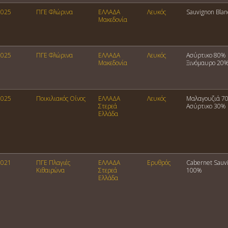
2025
ΠΓΕ Φλώρινα
ΕΛΛΑΔΑ
Λευκός
Sauvignon Bla
Μακεδονία
2025
ΠΓΕ Φλώρινα
ΕΛΛΑΔΑ
Λευκός
Ασύρτικο 80%
Μακεδονία
Ξινόμαυρο 20
2025
Ποικιλιακός Οίνος
ΕΛΛΑΔΑ
Λευκός
Μαλαγουζιά 7
Στερεά
Ασύρτικο 30%
Ελλάδα
2021
ΠΓΕ Πλαγιές
ΕΛΛΑΔΑ
Ερυθρός
Cabernet Sauv
Κιθαιρώνα
Στερεά
100%
Ελλάδα