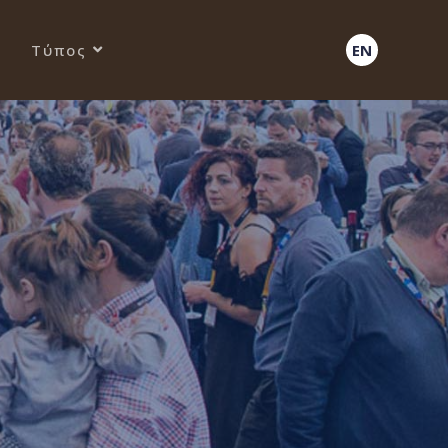
Τύπος
EN