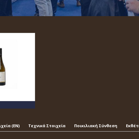
χεία (EΝ)
Τεχνικά Στοιχεία
Ποικιλιακή Σύνθεση
Εκθέτ