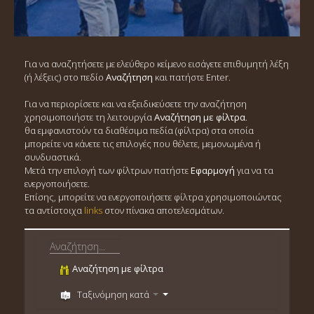
Για να αναζητήσετε με ελεύθερο κείμενο εισάγετε επιθυμητή λέξη
(ή λέξεις) στο πεδίο
Αναζήτηση
και πατήστε Enter.
Για να περιορίσετε και να εξειδικεύσετε την αναζήτηση
χρησιμοποιήστε τη λειτουργία
Αναζήτηση με φίλτρα
.
θα εμφανιστούν τα διαθέσιμα πεδία (φίλτρα) στα οποία
μπορείτε να κάνετε τις επιλογές που θέλετε, μεμονωμένα ή
συνδυαστικά.
Μετά την επιλογή των φίλτρων πατήστε
Εφαρμογή
για να τα
ενεργοποιήσετε.
Επίσης, μπορείτε να ενεργοποιήσετε φίλτρα χρησιμοποιώντας
τα αντίστοιχα
links
στον πίνακα αποτελεσμάτων.
Αναζήτηση με φίλτρα
Ταξινόμηση κατά