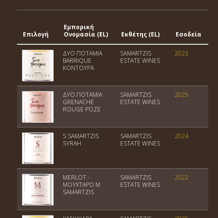
Εμπορική
Γ
Επιλογή
Ονομασία (EL)
Εκθέτης (EL)
Εσοδεία
Έ
ΔΥΟ ΠΟΤΑΜΙΑ
SAMARTZIS
2023
Π
BARRIQUE
ESTATE WINES
ΚΟΝΤΟΥΡΑ
ΔΥΟ ΠΟΤΑΜΙΑ
SAMARTZIS
2025
Π
GRENACHE
ESTATE WINES
ROUGE ΡΟΖΕ
S SAMARTZIS
SAMARTZIS
2024
Π
SYRAH
ESTATE WINES
Ε
MERLOT -
SAMARTZIS
2022
Π
ΜΟΥΧΤΑΡΟ M
ESTATE WINES
Ε
SAMARTZIS