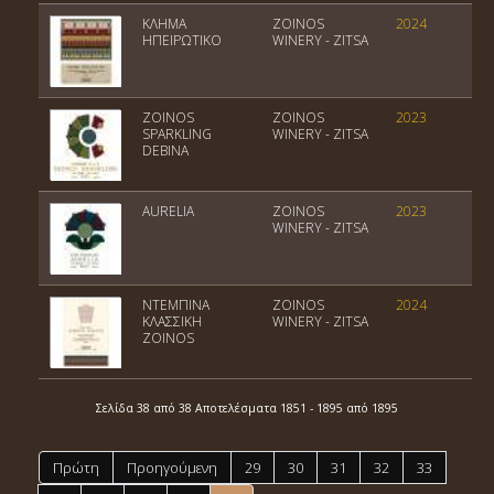
ΚΛΗΜΑ
ZOINOS
2024
Π
ΗΠΕΙΡΩΤΙΚΟ
WINERY - ZITSA
ZOINOS
ZOINOS
2023
Π
SPARKLING
WINERY - ZITSA
DEBINA
AURELIA
ZOINOS
2023
Π
WINERY - ZITSA
ΝΤΕΜΠΙΝΑ
ZOINOS
2024
Π
ΚΛΑΣΣΙΚΗ
WINERY - ZITSA
ZOINOS
Σελίδα 38 από 38 Αποτελέσματα 1851 - 1895 από 1895
Πρώτη
Προηγούμενη
29
30
31
32
33