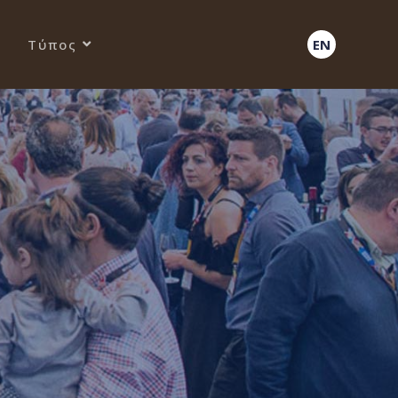
Τύπος
EN