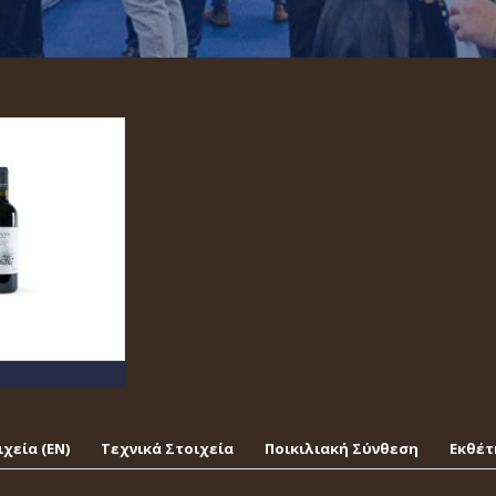
χεία (EΝ)
Τεχνικά Στοιχεία
Ποικιλιακή Σύνθεση
Εκθέτ