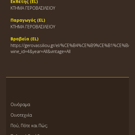
Εκθέτης (EL)
ΚΤΗΜΑ ΓΕΡΟΒΑΣΙΛΕΙΟΥ
Παραγωγός (EL)
ΚΤΗΜΑ ΓΕΡΟΒΑΣΙΛΕΙΟΥ
Βραβεία (EL)
https://gerovassiliou.gr/el/%CE%B4%CE%B9%CE%B1%
wine_id=4&year=All&vintage=All
Οινόραμα
Οινοτεχνία
Πού, Πότε και Πώς;