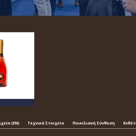
χεία (EΝ)
Τεχνικά Στοιχεία
Ποικιλιακή Σύνθεση
Εκθέτ