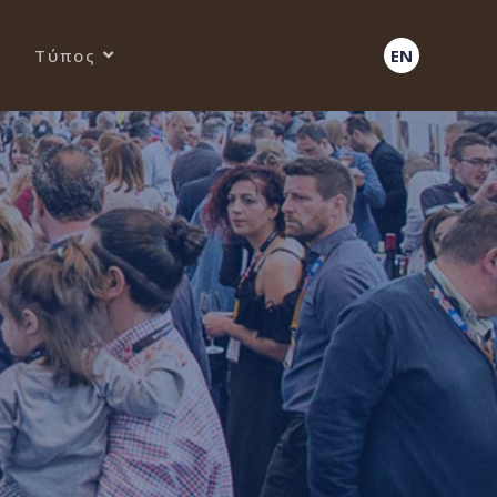
Τύπος
EN