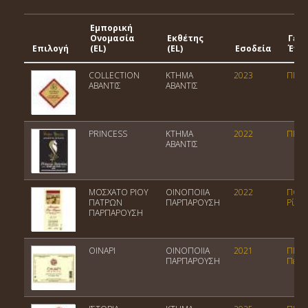
Εμπορική
Ονομασία
Εκθέτης
Γεω
Επιλογή
(EL)
(EL)
Εσοδεία
Ένδε
COLLECTION
ΚΤΗΜΑ
2023
ΠΓΕ 
ΑΒΑΝΤΙΣ
ΑΒΑΝΤΙΣ
PRINCESS
ΚΤΗΜΑ
2022
ΠΓΕ 
ΑΒΑΝΤΙΣ
ΜΟΣΧΑΤΟ ΡΙΟΥ
ΟΙΝΟΠΟΙΙΑ
2022
ΠΟΠ 
ΠΑΤΡΩΝ
ΠΑΡΠΑΡΟΥΣΗ
Ρίου
ΠΑΡΠΑΡΟΥΣΗ
ΟΙΝΑΡΙ
ΟΙΝΟΠΟΙΙΑ
2021
ΠΓΕ
ΠΑΡΠΑΡΟΥΣΗ
Πελο