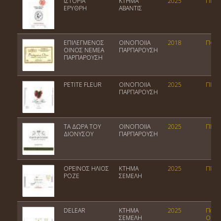
ΙΣΤΟΡΙΑ
ΚΤΗΜΑ
2025
ΠΓΕ 
ΕΡΥΘΡΗ
ΑΒΑΝΤΙΣ
ΕΠΙΛΕΓΜΕΝΟΣ
ΟΙΝΟΠΟΙΙΑ
2018
ΠΟΠ 
ΟΙΝΟΣ NEMEA
ΠΑΡΠΑΡΟΥΣΗ
ΠΑΡΠΑΡΟΥΣΗ
PETITE FLEUR
ΟΙΝΟΠΟΙΙΑ
2025
ΠΓΕ 
ΠΑΡΠΑΡΟΥΣΗ
ΤΑ ΔΩΡΑ ΤΟΥ
ΟΙΝΟΠΟΙΙΑ
2025
ΠΓΕ 
ΔΙΟΝΥΣΟΥ
ΠΑΡΠΑΡΟΥΣΗ
ΟΡΕΙΝΟΣ ΗΛΙΟΣ
ΚΤΗΜΑ
2025
ΠΓΕ Κ
ΡΟΖΕ
ΣΕΜΕΛΗ
DELEAR
ΚΤΗΜΑ
2025
Ποικι
ΣΕΜΕΛΗ
Οίνος