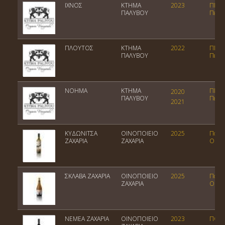
IXNOΣ
ΚΤΗΜΑ
2023
ΠΓΕ
ΠΑΛΥΒΟΥ
Πελο
ΠΛΟΥΤΟΣ
ΚΤΗΜΑ
2022
ΠΓΕ
ΠΑΛΥΒΟΥ
Πελο
NOHMA
ΚΤΗΜΑ
ΠΓΕ
2020
ΠΑΛΥΒΟΥ
Πελο
2021
ΚΥΔΩΝΙΤΣΑ
ΟΙΝΟΠΟΙΕΙΟ
2025
Ποικι
ΖΑΧΑΡΙΑ
ΖΑΧΑΡΙΑ
Οίνος
ΣΚΛΑΒΑ ΖΑΧΑΡΙΑ
ΟΙΝΟΠΟΙΕΙΟ
2025
Ποικι
ΖΑΧΑΡΙΑ
Οίνος
ΝΕΜΕΑ ΖΑΧΑΡΙΑ
ΟΙΝΟΠΟΙΕΙΟ
2023
ΠΟΠ 