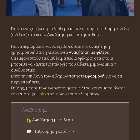
Για να αναζητήσετε με ελεύθερο κείμενο εισάγετε επιθυμητή λέξη
(ή λέξεις) στο πεδίο
Αναζήτηση
και πατήστε Enter.
Για να περιορίσετε και να εξειδικεύσετε την αναζήτηση
χρησιμοποιήστε τη λειτουργία
Αναζήτηση με φίλτρα
.
θα εμφανιστούν τα διαθέσιμα πεδία (φίλτρα) στα οποία
μπορείτε να κάνετε τις επιλογές που θέλετε, μεμονωμένα ή
συνδυαστικά.
Μετά την επιλογή των φίλτρων πατήστε
Εφαρμογή
για να τα
ενεργοποιήσετε.
Επίσης, μπορείτε να ενεργοποιήσετε φίλτρα χρησιμοποιώντας
τα αντίστοιχα
links
στον πίνακα αποτελεσμάτων.
Αναζήτηση με φίλτρα
Ταξινόμηση κατά