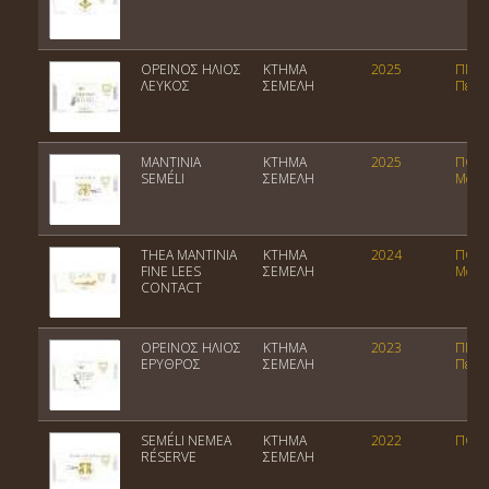
ΟΡΕΙΝΟΣ ΗΛΙΟΣ
ΚΤΗΜΑ
2025
ΠΓΕ
ΛΕΥΚΟΣ
ΣΕΜΕΛΗ
Πελο
MANTINIA
ΚΤΗΜΑ
2025
ΠΟΠ
SEMÉLI
ΣΕΜΕΛΗ
Μαντί
THEA MANTINIA
ΚΤΗΜΑ
2024
ΠΟΠ
FINE LEES
ΣΕΜΕΛΗ
Μαντί
CONTACT
ΟΡΕΙΝΟΣ ΗΛΙΟΣ
ΚΤΗΜΑ
2023
ΠΓΕ
ΕΡΥΘΡΟΣ
ΣΕΜΕΛΗ
Πελο
SEMÉLI ΝΕΜΕΑ
ΚΤΗΜΑ
2022
ΠΟΠ 
RÉSERVE
ΣΕΜΕΛΗ