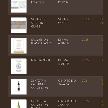
ΕΡΥΘΡΟΣ
ΚΕΧΡΗΣ
SANTORINI
SANTO
2023
ΠΟΠ
SELECTION
WINES
Σαντ
CUVÉE
SAUVIGNON
ΚΤΗΜΑ
2025
ΠΓΕ 
BLANC ΑΒΑΝΤΙΣ
ΑΒΑΝΤΙΣ
ΙΣΤΟΡΙΑ ΛΕΥΚΗ
ΚΤΗΜΑ
2025
ΠΓΕ 
ΑΒΑΝΤΙΣ
ΣΥΝΑΣΤΡΙΑ
ΟΙΝΟΠΟΙΕΙΟ
2021
ΠΓΕ
CABERNET
ΖΑΧΑΡΙΑ
Πελο
SAUVIGNON
ΣΥΝΑΣΤΡΙΑ
ΟΙΝΟΠΟΙΕΙΟ
2025
ΠΓΕ
SAUVIGNON
ΖΑΧΑΡΙΑ
Πελο