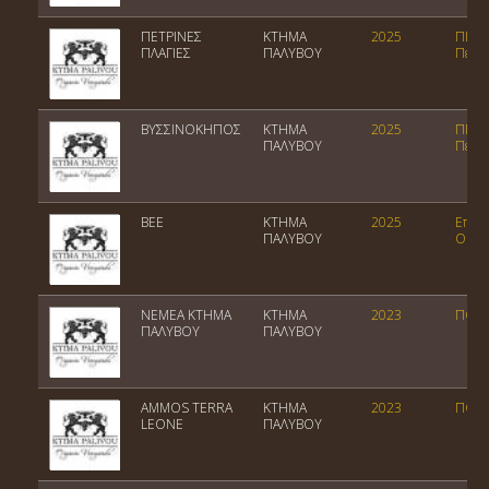
ΠΕΤΡΙΝΕΣ
ΚΤΗΜΑ
2025
ΠΓΕ
ΠΛΑΓΙΕΣ
ΠΑΛΥΒΟΥ
Πελο
ΒΥΣΣΙΝΟΚΗΠΟΣ
ΚΤΗΜΑ
2025
ΠΓΕ
ΠΑΛΥΒΟΥ
Πελο
BEE
ΚΤΗΜΑ
2025
Επιτρ
ΠΑΛΥΒΟΥ
Οίνος
ΝΕΜΕΑ ΚΤΗΜΑ
ΚΤΗΜΑ
2023
ΠΟΠ 
ΠΑΛΥΒΟΥ
ΠΑΛΥΒΟΥ
AMMOS TERRA
ΚΤΗΜΑ
2023
ΠΟΠ 
LEONE
ΠΑΛΥΒΟΥ