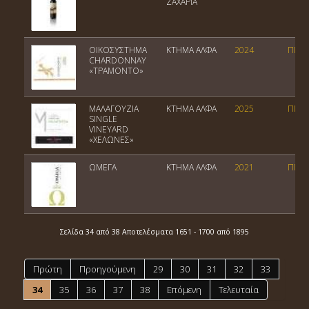
ΖΑΧΑΡΙΑ
ΟΙΚΟΣΥΣΤΗΜΑ
ΚΤΗΜΑ ΑΛΦΑ
2024
ΠΓΕ 
CHARDONNAY
«ΤΡΑΜΟΝΤΟ»
ΜΑΛΑΓΟΥΖΙΑ
ΚΤΗΜΑ ΑΛΦΑ
2025
ΠΓΕ 
SINGLE
VINEYARD
«ΧΕΛΩΝΕΣ»
ΩΜΕΓΑ
ΚΤΗΜΑ ΑΛΦΑ
2021
ΠΓΕ 
Σελίδα 34 από 38 Αποτελέσματα 1651 - 1700 από 1895
Πρώτη
Προηγούμενη
29
30
31
32
33
34
35
36
37
38
Επόμενη
Τελευταία