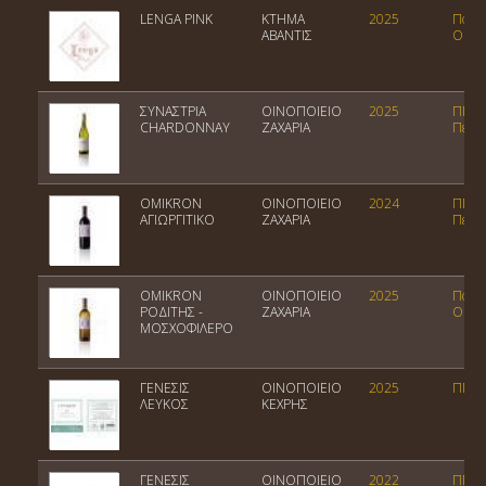
LENGA PINK
ΚΤΗΜΑ
2025
Ποικι
ΑΒΑΝΤΙΣ
Οίνος
ΣΥΝΑΣΤΡΙΑ
ΟΙΝΟΠΟΙΕΙΟ
2025
ΠΓΕ
CHARDONNAY
ΖΑΧΑΡΙΑ
Πελο
OMIKRON
ΟΙΝΟΠΟΙΕΙΟ
2024
ΠΓΕ
ΑΓΙΩΡΓΙΤΙΚΟ
ΖΑΧΑΡΙΑ
Πελο
OMIKRON
ΟΙΝΟΠΟΙΕΙΟ
2025
Ποικι
ΡΟΔΙΤΗΣ -
ΖΑΧΑΡΙΑ
Οίνος
ΜΟΣΧΟΦΙΛΕΡΟ
ΓΕΝΕΣΙΣ
ΟΙΝΟΠΟΙΕΙΟ
2025
ΠΓΕ 
ΛΕΥΚΟΣ
ΚΕΧΡΗΣ
ΓΕΝΕΣΙΣ
ΟΙΝΟΠΟΙΕΙΟ
2022
ΠΓΕ 