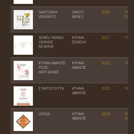
SANTORINI
SANTO
2020
ΠΟΠ
VINSANTO
WINES
Σαντ
SEMÉLI NEMEA
ΚΤΗΜΑ
2021
ΠΟΠ 
GRANDE
ΣΕΜΕΛΗ
RÉSERVE
ΚΤΗΜΑ ΑΒΑΝΤΙΣ
ΚΤΗΜΑ
2025
ΠΓΕ 
ΡΟΖΕ-
ΑΒΑΝΤΙΣ
ΑΜΥΓΔΑΛΙΕΣ
ΣΤΑΧΤΟΠΟΥΤΑ
ΚΤΗΜΑ
2025
ΠΓΕ 
ΑΒΑΝΤΙΣ
LENGA
ΚΤΗΜΑ
2025
Ποικι
ΑΒΑΝΤΙΣ
Οίνος