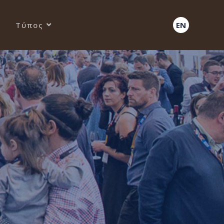
Τύπος
EN