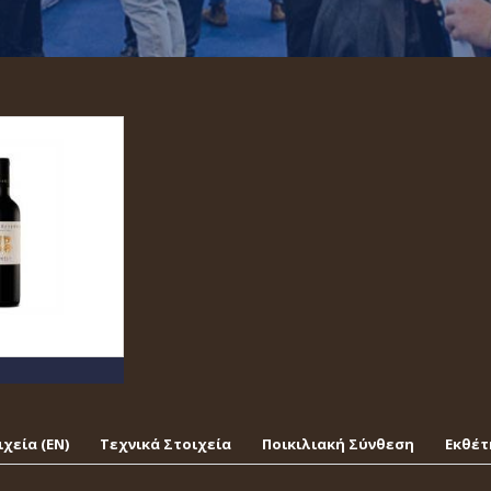
χεία (EΝ)
Τεχνικά Στοιχεία
Ποικιλιακή Σύνθεση
Εκθέτ