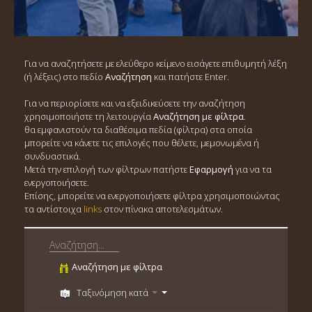
Για να αναζητήσετε με ελεύθερο κείμενο εισάγετε επιθυμητή λέξη
(ή λέξεις) στο πεδίο
Αναζήτηση
και πατήστε Enter.
Για να περιορίσετε και να εξειδικεύσετε την αναζήτηση
χρησιμοποιήστε τη λειτουργία
Αναζήτηση με φίλτρα
.
θα εμφανιστούν τα διαθέσιμα πεδία (φίλτρα) στα οποία
μπορείτε να κάνετε τις επιλογές που θέλετε, μεμονωμένα ή
συνδυαστικά.
Μετά την επιλογή των φίλτρων πατήστε
Εφαρμογή
για να τα
ενεργοποιήσετε.
Επίσης, μπορείτε να ενεργοποιήσετε φίλτρα χρησιμοποιώντας
τα αντίστοιχα
links
στον πίνακα αποτελεσμάτων.
Αναζήτηση με φίλτρα
Ταξινόμηση κατά