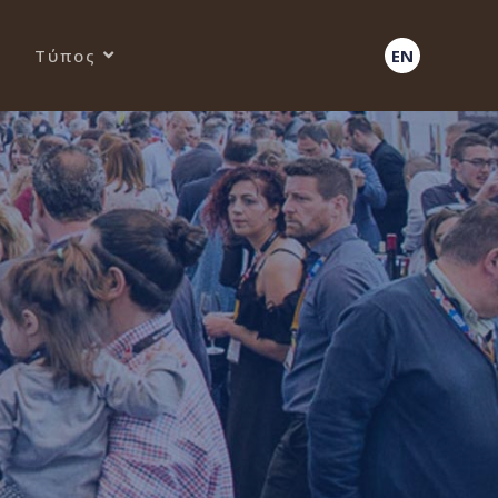
Τύπος
EN