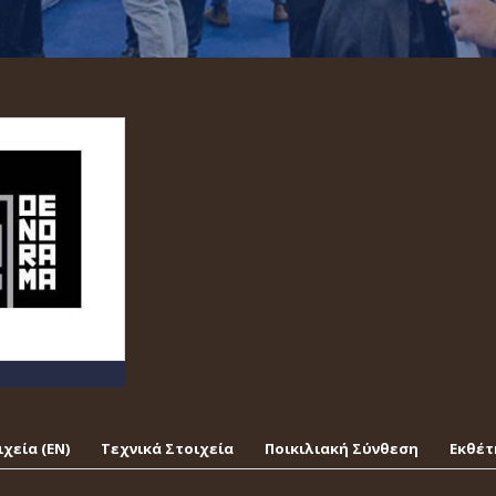
χεία (EΝ)
Τεχνικά Στοιχεία
Ποικιλιακή Σύνθεση
Εκθέτ