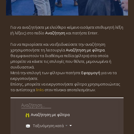
Για να αναζητήσετε με ελεύθερο κείμενο εισάγετε επιθυμητή λέξη
(ή λέξεις) στο πεδίο
Αναζήτηση
και πατήστε Enter.
Για να περιορίσετε και να εξειδικεύσετε την αναζήτηση
χρησιμοποιήστε τη λειτουργία
Αναζήτηση με φίλτρα
.
θα εμφανιστούν τα διαθέσιμα πεδία (φίλτρα) στα οποία
μπορείτε να κάνετε τις επιλογές που θέλετε, μεμονωμένα ή
συνδυαστικά.
Μετά την επιλογή των φίλτρων πατήστε
Εφαρμογή
για να τα
ενεργοποιήσετε.
Επίσης, μπορείτε να ενεργοποιήσετε φίλτρα χρησιμοποιώντας
τα αντίστοιχα
links
στον πίνακα αποτελεσμάτων.
Αναζήτηση με φίλτρα
Ταξινόμηση κατά