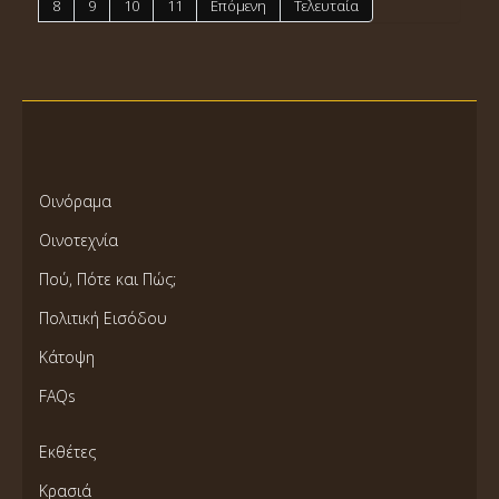
8
9
10
11
Επόμενη
Τελευταία
Οινόραμα
Οινοτεχνία
Πού, Πότε και Πώς;
Πολιτική Εισόδου
Κάτοψη
FAQs
Εκθέτες
Κρασιά