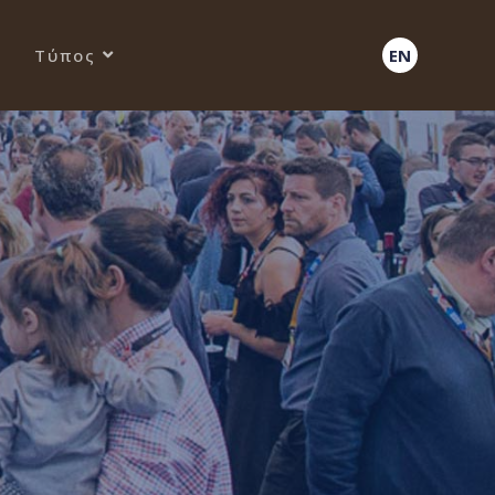
Τύπος
EN