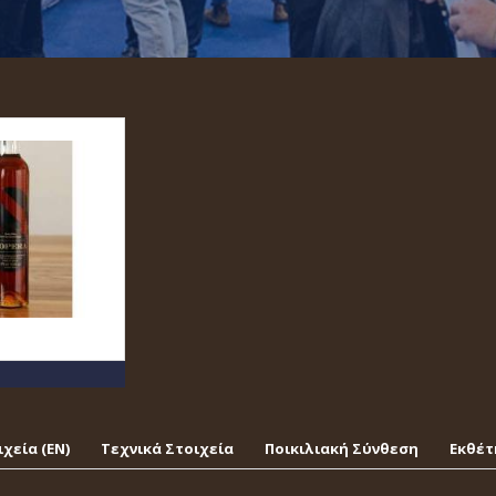
χεία (EΝ)
Τεχνικά Στοιχεία
Ποικιλιακή Σύνθεση
Εκθέτ