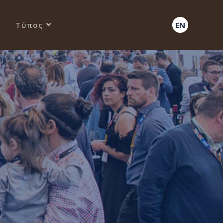
Τύπος
EN