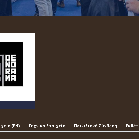
χεία (EΝ)
Τεχνικά Στοιχεία
Ποικιλιακή Σύνθεση
Εκθέτ