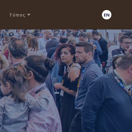
Τύπος
EN