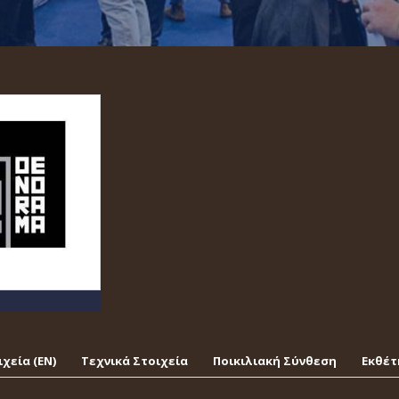
χεία (EΝ)
Τεχνικά Στοιχεία
Ποικιλιακή Σύνθεση
Εκθέτ