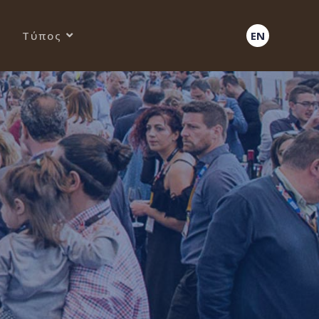
Τύπος
EN