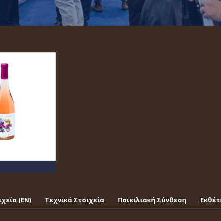
χεία (EΝ)
Τεχνικά Στοιχεία
Ποικιλιακή Σύνθεση
Εκθέτ