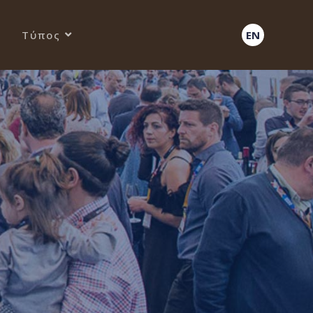
Τύπος
EN