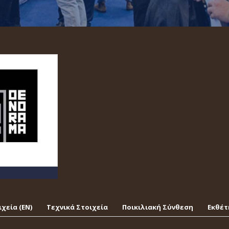
χεία (EΝ)
Τεχνικά Στοιχεία
Ποικιλιακή Σύνθεση
Εκθέτ