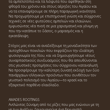
τα αμπελοτόπια και τα λιόφυτα που αφέθηκαν στη
φθορά του χρόνου και στους αέρηδες του Αιγαίου και
να τα επαναφέρουμε σε πλήρη παραγωγική ικανότητα.
Να προχωρήσουμε με επιστημονική γνώση και σύγχρονες
τεχνικές σε νέες φυτεύσεις αμπελιών και ελαιώνων,
εμφυσώντας νέα πνοή σε μια χαρισματική και γόνιμη γη
που την κατάπινε το δάσος, ο μαρασμός και η
εγκατάλειψη.
Στόχος μας είναι να αναδείξουμε τη μοναδικότητα των
αυτοχθόνων ποικιλιών που εκφράζουν την ιδιαίτερη
φυσιογνωμία της Χίου, και να δημιουργήσουμε νέους
συναρπαστικούς συνδυασμούς που θα απευθύνονται
στις γευστικές προτιμήσεις του σύγχρονου καταναλωτή.
Να προσφέρουμε την καλύτερη δυνατή εκδοχή των δύο
πανάρχαιων ελληνικών προϊόντων που συνθέτουν τον
γευστικό πολιτισμό του Αιγαίου—το κρασί και το
εξαιρετικό παρθένο ελαιόλαδο.
AMADES ROOTINGS
Αντλώντας δύναμη από τις ρίζες που μας ενώνουν με τη
γη των Αμάδων, δημιουργούμε ένα ξεχωριστό