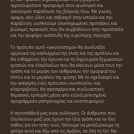
αγροτουριστικό προορισμό στον γεωλογικό και
οικολογικό παράδεισο της βόρειας Χίου. Με γνώση,
όραμα, νέες ιδέες και σεβασμό στην ιστορία και την
παράδοση, υιοθετούμε ολοκληρωμένες προτάσεις και
βιώσιμες πρακτικές που θα συμβάλλουν στην προστασία
και την αειφόρο ανάπτυξη της ευρύτερης περιοχής.
Το πρότυπο αυτό «οικοσύστημα» θα συνδυάζει
αρμονικά την καλλιέργεια της ελιάς και της αμπέλου και
θα ενθαρρύνει την έρευνα και τη δημιουργία ξεχωριστών
κρασιών και ελαιόλαδων που θα κλείνουν μέσα τους την
αγάπη και το μεράκι των ανθρώπων, την ομορφιά του
τόπου και το μεγαλείο της φύσης. Με το σχεδιασμό και
την ανέγερση ενός πρότυπου οινοποιείου και
ελαιοτριβείου, θα προσφέρονται συνδυαστικές
θεματικές εμπειρίες μέσα από ειδικά μελετημένα
προγράμματα γαστρονομίας και οινοτουρισμού.
Η προσπάθειά μας είναι συλλογική. Οι άνθρωποι που
δουλεύουν μαζί μας έχουν την ίδια αγάπη και το ίδιο
πάθος για τον τόπο τους. Θέλουμε να μεταδώσουμε τη
φλόγα αυτή και έξω από τις Αμάδες, σε όλη τη Χίο. Να