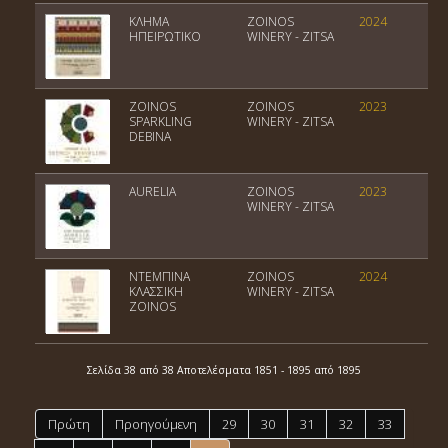
ΚΛΗΜΑ
ZOINOS
2024
Π
ΗΠΕΙΡΩΤΙΚΟ
WINERY - ZITSA
ZOINOS
ZOINOS
2023
Π
SPARKLING
WINERY - ZITSA
DEBINA
AURELIA
ZOINOS
2023
Π
WINERY - ZITSA
ΝΤΕΜΠΙΝΑ
ZOINOS
2024
Π
ΚΛΑΣΣΙΚΗ
WINERY - ZITSA
ZOINOS
Σελίδα 38 από 38 Αποτελέσματα 1851 - 1895 από 1895
Πρώτη
Προηγούμενη
29
30
31
32
33