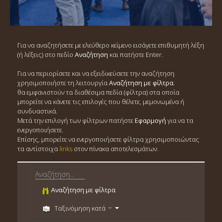
Για να αναζητήσετε με ελεύθερο κείμενο εισάγετε επιθυμητή λέξη
(ή λέξεις) στο πεδίο
Αναζήτηση
και πατήστε Enter.
Για να περιορίσετε και να εξειδικεύσετε την αναζήτηση
χρησιμοποιήστε τη λειτουργία
Αναζήτηση με φίλτρα
.
θα εμφανιστούν τα διαθέσιμα πεδία (φίλτρα) στα οποία
μπορείτε να κάνετε τις επιλογές που θέλετε, μεμονωμένα ή
συνδυαστικά.
Μετά την επιλογή των φίλτρων πατήστε
Εφαρμογή
για να τα
ενεργοποιήσετε.
Επίσης, μπορείτε να ενεργοποιήσετε φίλτρα χρησιμοποιώντας
τα αντίστοιχα
links
στον πίνακα αποτελεσμάτων.
Αναζήτηση με φίλτρα
Ταξινόμηση κατά