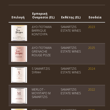
Εμπορική
Γ
Επιλογή
Ονομασία (EL)
Εκθέτης (EL)
Εσοδεία
Έ
ΔΥΟ ΠΟΤΑΜΙΑ
SAMARTZIS
2023
Π
BARRIQUE
ESTATE WINES
ΚΟΝΤΟΥΡΑ
ΔΥΟ ΠΟΤΑΜΙΑ
SAMARTZIS
2025
Π
GRENACHE
ESTATE WINES
ROUGE ΡΟΖΕ
S SAMARTZIS
SAMARTZIS
2024
Π
SYRAH
ESTATE WINES
Ε
MERLOT -
SAMARTZIS
2022
Π
ΜΟΥΧΤΑΡΟ M
ESTATE WINES
Ε
SAMARTZIS