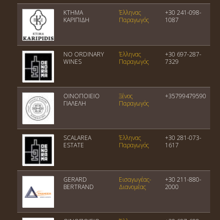
ΚΤΗΜΑ
Έλληνας
+30 241-098-
ΚΑΡΙΠΙΔΗ
Παραγωγός
1087
NO ORDINARY
Έλληνας
+30 697-287-
WINES
Παραγωγός
7329
ΟΙΝΟΠΟΙΕΙΟ
Ξένος
+35799479590
ΓΙΑΛΕΛΗ
Παραγωγός
SCALAREA
Έλληνας
+30 281-073-
ESTATE
Παραγωγός
1617
GERARD
Εισαγωγέας-
+30 211-880-
BERTRAND
Διανομέας
2000