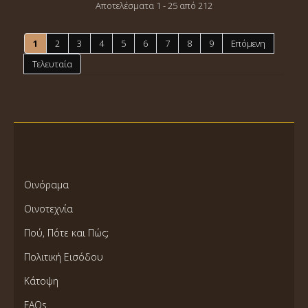
Αποτελέσματα 1 - 25 από 212
1
2
3
4
5
6
7
8
9
Επόμενη
Τελευταία
Οινόραμα
Οινοτεχνία
Πού, Πότε και Πώς;
Πολιτική Εισόδου
Κάτοψη
FAQs