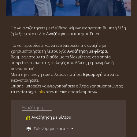
Για να αναζητήσετε με ελεύθερο κείμενο εισάγετε επιθυμητή λέξη
(ή λέξεις) στο πεδίο
Αναζήτηση
και πατήστε Enter.
Για να περιορίσετε και να εξειδικεύσετε την αναζήτηση
χρησιμοποιήστε τη λειτουργία
Αναζήτηση με φίλτρα
.
θα εμφανιστούν τα διαθέσιμα πεδία (φίλτρα) στα οποία
μπορείτε να κάνετε τις επιλογές που θέλετε, μεμονωμένα ή
συνδυαστικά.
Μετά την επιλογή των φίλτρων πατήστε
Εφαρμογή
για να τα
ενεργοποιήσετε.
Επίσης, μπορείτε να ενεργοποιήσετε φίλτρα χρησιμοποιώντας
τα αντίστοιχα
links
στον πίνακα αποτελεσμάτων.
Αναζήτηση με φίλτρα
Ταξινόμηση κατά