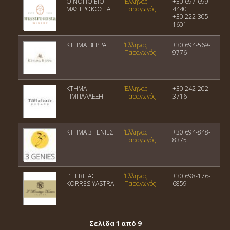
ΟΙΝΟΠΟΙΕΙΟ
Έλληνας
+30 697-699-
ΜΑΣΤΡΟΚΩΣΤΑ
Παραγωγός
4440
+30 222-305-
1601
ΚΤΗΜΑ ΒΕΡΡΑ
Έλληνας
+30 694-569-
Παραγωγός
9776
ΚΤΗΜΑ
Έλληνας
+30 242-202-
ΤΙΜΠΛΑΛΕΞΗ
Παραγωγός
3716
ΚΤΗΜΑ 3 ΓΕΝΙΕΣ
Έλληνας
+30 694-848-
Παραγωγός
8375
L’HERITAGE
Έλληνας
+30 698-176-
KORRES YASTRA
Παραγωγός
6859
Σελίδα 1 από 9