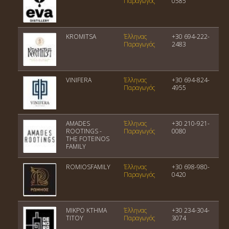
Παραγωγός
0585
KROMITSA
Έλληνας
+30 694-222-
Παραγωγός
2483
VINIFERA
Έλληνας
+30 694-824-
Παραγωγός
4955
AMADES
Έλληνας
+30 210-921-
ROOTINGS -
Παραγωγός
0080
THE FOTEINOS
FAMILY
ROMIOSFAMILY
Έλληνας
+30 698-980-
Παραγωγός
0420
ΜΙΚΡΟ ΚΤΗΜΑ
Έλληνας
+30 234-304-
ΤΙΤΟΥ
Παραγωγός
3074