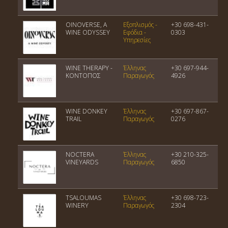
OINOVERSE, A
Εξοπλισμός -
+30 698-431-
WINE ODYSSEY
Εφόδια -
0303
Υπηρεσίες
WINE THERAPY -
Έλληνας
+30 697-944-
ΚΟΝΤΟΠΟΣ
Παραγωγός
4926
WINE DONKEY
Έλληνας
+30 697-867-
TRAIL
Παραγωγός
0276
NOCTERA
Έλληνας
+30 210-325-
VINEYARDS
Παραγωγός
6850
TSALOUMAS
Έλληνας
+30 698-723-
WINERY
Παραγωγός
2304