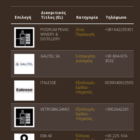
Διακριτικός
Επιλογή
Τίτλος (EL)
Κατηγορία
Τηλέφωνο
PODRUM PEVAC
Ξένος
+381642235301
WINERY &
Παραγωγός
DISTILLERY
GALITEL SA
Εισαγωγέας-
+30 694-673-
Διανομέας
3032
ITALESSE
Εξοπλισμός -
00390409235555
Εφόδια -
Υπηρεσίες
VETROBALSAMO
Εξοπλισμός -
+3902642261
Εφόδια -
Υπηρεσίες
ΕΒΑ ΑΕ
Έλληνας
+30 225-104-