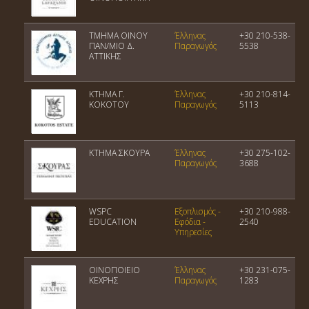
TMHMA OINOY
Έλληνας
+30 210-538-
ΠΑΝ/ΜΙΟ Δ.
Παραγωγός
5538
ΑΤΤΙΚΗΣ
ΚΤΗΜΑ Γ.
Έλληνας
+30 210-814-
ΚΟΚΟΤΟΥ
Παραγωγός
5113
ΚΤΗΜΑ ΣΚΟΥΡΑ
Έλληνας
+30 275-102-
Παραγωγός
3688
WSPC
Εξοπλισμός -
+30 210-988-
EDUCATION
Εφόδια -
2540
Υπηρεσίες
ΟΙΝΟΠΟΙΕΙΟ
Έλληνας
+30 231-075-
ΚΕΧΡΗΣ
Παραγωγός
1283