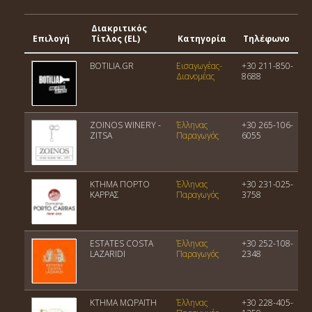
Διακριτικός
Επιλογή
Τίτλος (EL)
Κατηγορία
Τηλέφωνο
BOTILIA.GR
Εισαγωγέας-
+30 211-850-
Διανομέας
8688
ZOINOS WINERY -
Έλληνας
+30 265-106-
ZITSA
Παραγωγός
6055
ΚΤΗΜΑ ΠΟΡΤΟ
Έλληνας
+30 231-025-
ΚΑΡΡΑΣ
Παραγωγός
3758
ESTATES COSTA
Έλληνας
+30 252-108-
LAZARIDI
Παραγωγός
2348
ΚΤΗΜΑ ΜΩΡΑΪΤΗ
Έλληνας
+30 228-405-