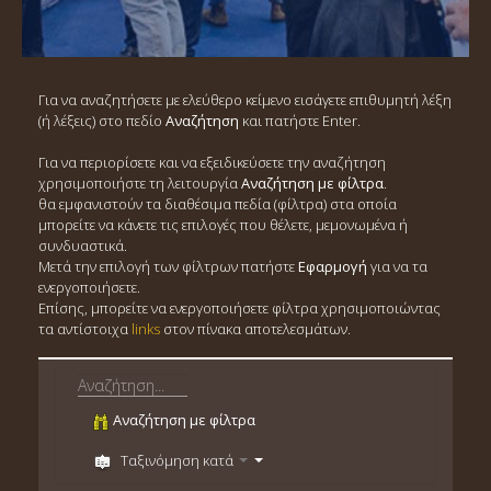
Για να αναζητήσετε με ελεύθερο κείμενο εισάγετε επιθυμητή λέξη
(ή λέξεις) στο πεδίο
Αναζήτηση
και πατήστε Enter.
Για να περιορίσετε και να εξειδικεύσετε την αναζήτηση
χρησιμοποιήστε τη λειτουργία
Αναζήτηση με φίλτρα
.
θα εμφανιστούν τα διαθέσιμα πεδία (φίλτρα) στα οποία
μπορείτε να κάνετε τις επιλογές που θέλετε, μεμονωμένα ή
συνδυαστικά.
Μετά την επιλογή των φίλτρων πατήστε
Εφαρμογή
για να τα
ενεργοποιήσετε.
Επίσης, μπορείτε να ενεργοποιήσετε φίλτρα χρησιμοποιώντας
τα αντίστοιχα
links
στον πίνακα αποτελεσμάτων.
Αναζήτηση με φίλτρα
Ταξινόμηση κατά