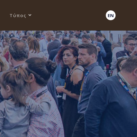
Τύπος
EN