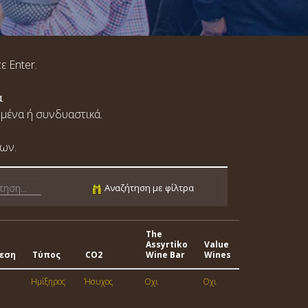
ε Enter.
α
.
ωμένα ή συνδυαστικά.
ων.
Αναζήτηση με φίλτρα
The
Assyrtiko
Value
θεση
Τύπος
CO2
Wine Bar
Wines
Ημίξηρος
Ήσυχος
Οχι
Οχι