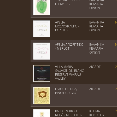
ΞΙΝΟΜΑΥΡΟ ΡΟΖΕ
ΕΛΛΗΝΙΚΑ
2
FLOWERS
ΚΕΛΛΑΡΙΑ
ΟΙΝΩΝ
APELIA
ΕΛΛΗΝΙΚΑ
ΜΟΣΧΟΦΙΛΕΡΟ -
ΚΕΛΛΑΡΙΑ
ΡΟΔΙΤΗΣ
ΟΙΝΩΝ
APELIA ΑΓΙΩΡΓΙΤΙΚΟ
ΕΛΛΗΝΙΚΑ
- MERLOT
ΚΕΛΛΑΡΙΑ
ΟΙΝΩΝ
VILLA MARIA,
ΑΙΟΛΟΣ
2
SAUVIGNON BLANC
RESERVE WAIRAU
VALLEY
LIVIO FELLUGA,
ΑΙΟΛΟΣ
2
PINOT GRIGIO
ΚΛΕΦΤΡΑ ΚΙΣΣΑ
ΚΤΗΜΑ Γ.
2
ROSÉ - MERLOT &
ΚΟΚΟΤΟΥ