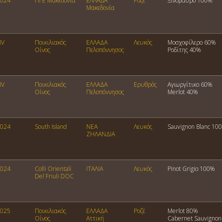
024
ΠΓΕ Μακεδονία
ΕΛΛΑΔΑ
Ροζέ
Ξινόμαυρο 100%
Μακεδονία
NV
Ποικιλιακός
ΕΛΛΑΔΑ
Λευκός
Μοσχοφίλερο 60%
Οίνος
Πελοπόννησος
Ροδίτης 40%
NV
Ποικιλιακός
ΕΛΛΑΔΑ
Ερυθρός
Αγιωργίτικο 60%
Οίνος
Πελοπόννησος
Merlot 40%
024
South Island
ΝΕΑ
Λευκός
Sauvignon Blanc 10
ΖΗΛΑΝΔΙΑ
024
Colli Orientali
ΙΤΑΛΙΑ
Λευκός
Pinot Grigio 100%
Del Friuli DOC
025
Ποικιλιακός
ΕΛΛΑΔΑ
Ροζέ
Merlot 80%
Οίνος
Αττική
Cabernet Sauvigno