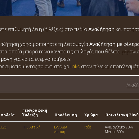
ετε επιθυμητή λέξη (ή λέξεις) στο πεδίο
Αναζήτηση
και πατήστ
 αναζήτηση χρησιμοποιήστε τη λειτουργία
Αναζήτηση με φίλτρ
στα οποία μπορείτε να κάνετε τις επιλογές που θέλετε, μεμον
ρμογή
για να τα ενεργοποιήσετε.
χρησιμοποιώντας τα αντίστοιχα
links
στον πίνακα αποτελεσμάτ
Γεωγραφική
Εσοδεία
Ένδειξη
Προέλευση
Χρώμα
Ποικιλιακή Σύν
025
ΠΓΕ Αττική
ΕΛΛΑΔΑ
Ροζέ
Αγιωργίτικο 70%
Αττική
Merlot 30%