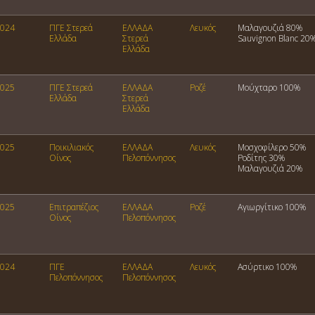
024
ΠΓΕ Στερεά
ΕΛΛΑΔΑ
Λευκός
Μαλαγουζιά 80%
Ελλάδα
Στερεά
Sauvignon Blanc 20
Ελλάδα
025
ΠΓΕ Στερεά
ΕΛΛΑΔΑ
Ροζέ
Μούχταρο 100%
Ελλάδα
Στερεά
Ελλάδα
025
Ποικιλιακός
ΕΛΛΑΔΑ
Λευκός
Μοσχοφίλερο 50%
Οίνος
Πελοπόννησος
Ροδίτης 30%
Μαλαγουζιά 20%
025
Επιτραπέζιος
ΕΛΛΑΔΑ
Ροζέ
Αγιωργίτικο 100%
Οίνος
Πελοπόννησος
024
ΠΓΕ
ΕΛΛΑΔΑ
Λευκός
Ασύρτικο 100%
Πελοπόννησος
Πελοπόννησος