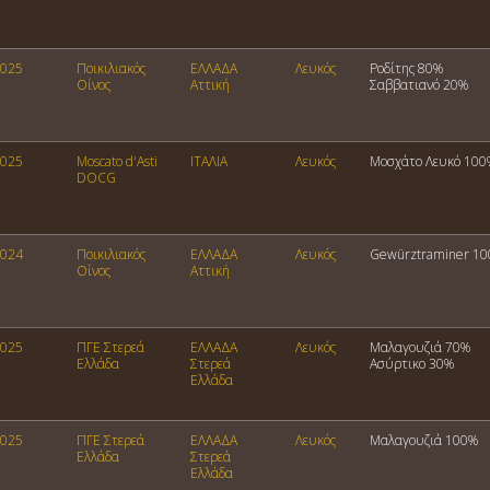
025
Ποικιλιακός
ΕΛΛΑΔΑ
Λευκός
Ροδίτης 80%
Οίνος
Αττική
Σαββατιανό 20%
025
Moscato d'Asti
ΙΤΑΛΙΑ
Λευκός
Μοσχάτο Λευκό 100
DOCG
024
Ποικιλιακός
ΕΛΛΑΔΑ
Λευκός
Gewürztraminer 1
Οίνος
Αττική
025
ΠΓΕ Στερεά
ΕΛΛΑΔΑ
Λευκός
Μαλαγουζιά 70%
Ελλάδα
Στερεά
Ασύρτικο 30%
Ελλάδα
025
ΠΓΕ Στερεά
ΕΛΛΑΔΑ
Λευκός
Μαλαγουζιά 100%
Ελλάδα
Στερεά
Ελλάδα