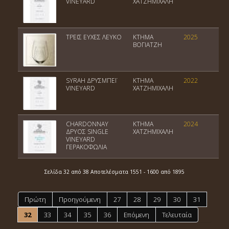
VINEYARD
ΧΑΤΖΗΜΙΧΑΛΗ
Α
ΤΡΕΙΣ ΕΥΧΕΣ ΛΕΥΚΟ
ΚΤΗΜΑ
2025
Π
ΒΟΓΙΑΤΖΗ
SYRAH ΔΡΥΣΜΠΕΪ
ΚΤΗΜΑ
2022
Π
VINEYARD
ΧΑΤΖΗΜΙΧΑΛΗ
Α
CHARDONNAY
ΚΤΗΜΑ
2024
Π
ΔΡΥΟΣ SINGLE
ΧΑΤΖΗΜΙΧΑΛΗ
Α
VINEYARD
ΓΕΡΑΚΟΦΩΛΙΑ
Σελίδα 32 από 38 Αποτελέσματα 1551 - 1600 από 1895
Πρώτη
Προηγούμενη
27
28
29
30
31
32
33
34
35
36
Επόμενη
Τελευταία