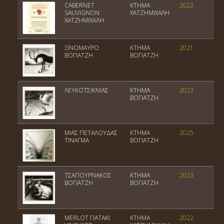
CABERNET
ΚΤΗΜΑ
2022
Π
SAUVIGNON
ΧΑΤΖΗΜΙΧΑΛΗ
Α
ΧΑΤΖΗΜΙΧΑΛΗ
ΞΙΝΟΜΑΥΡΟ
ΚΤΗΜΑ
2021
ΠΓ
ΒΟΓΙΑΤΖΗ
ΒΟΓΙΑΤΖΗ
ΛΕΥΚΟΤΣΙΚΝΙΑΣ
ΚΤΗΜΑ
2023
ΠΓ
ΒΟΓΙΑΤΖΗ
ΜΙΑΣ ΠΕΤΑΛΟΥΔΑΣ
ΚΤΗΜΑ
2025
Π
ΤΙΝΑΓΜΑ
ΒΟΓΙΑΤΖΗ
ΤΣΑΠΟΥΡΝΑΚΟΣ
ΚΤΗΜΑ
2023
ΠΓ
ΒΟΓΙΑΤΖΗ
ΒΟΓΙΑΤΖΗ
MERLOT ΓΙΑΤΑΚΙ
ΚΤΗΜΑ
2022
Π