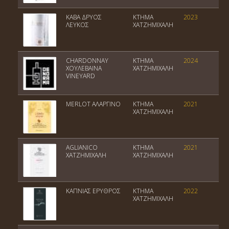
ΚΑΒΑ ΔΡΥΟΣ
ΚΤΗΜΑ
2023
Π
ΛΕΥΚΟΣ
ΧΑΤΖΗΜΙΧΑΛΗ
Α
CHARDONNAY
ΚΤΗΜΑ
2024
Π
ΧΟΥΛΕΒΑΙΝΑ
ΧΑΤΖΗΜΙΧΑΛΗ
Α
VINEYARD
MERLOT ΑΛΑΡΓΙΝΟ
ΚΤΗΜΑ
2021
Π
ΧΑΤΖΗΜΙΧΑΛΗ
Α
AGLIANICO
ΚΤΗΜΑ
2021
Π
ΧΑΤΖΗΜΙΧΑΛΗ
ΧΑΤΖΗΜΙΧΑΛΗ
Α
ΚΑΠΝΙΑΣ ΕΡΥΘΡΟΣ
ΚΤΗΜΑ
2022
Π
ΧΑΤΖΗΜΙΧΑΛΗ
Α