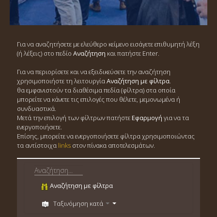
Για να αναζητήσετε με ελεύθερο κείμενο εισάγετε επιθυμητή λέξη
(ή λέξεις) στο πεδίο
Αναζήτηση
και πατήστε Enter.
Για να περιορίσετε και να εξειδικεύσετε την αναζήτηση
χρησιμοποιήστε τη λειτουργία
Αναζήτηση με φίλτρα
.
θα εμφανιστούν τα διαθέσιμα πεδία (φίλτρα) στα οποία
μπορείτε να κάνετε τις επιλογές που θέλετε, μεμονωμένα ή
συνδυαστικά.
Μετά την επιλογή των φίλτρων πατήστε
Εφαρμογή
για να τα
ενεργοποιήσετε.
Επίσης, μπορείτε να ενεργοποιήσετε φίλτρα χρησιμοποιώντας
τα αντίστοιχα
links
στον πίνακα αποτελεσμάτων.
Αναζήτηση με φίλτρα
Ταξινόμηση κατά