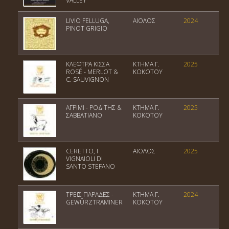
VALLEY
LIVIO FELLUGA,
ΑΙΟΛΟΣ
2024
Co
PINOT GRIGIO
De
ΚΛΕΦΤΡΑ ΚΙΣΣΑ
ΚΤΗΜΑ Γ.
2025
Πο
ROSÉ - MERLOT &
ΚΟΚΟΤΟΥ
Ο
C. SAUVIGNON
ΑΓΡΙΜΙ - ΡΟΔΙΤΗΣ &
ΚΤΗΜΑ Γ.
2025
Πο
ΣΑΒΒΑΤΙΑΝΟ
ΚΟΚΟΤΟΥ
Ο
CERETTO, I
ΑΙΟΛΟΣ
2025
Mo
VIGNAIOLI DI
D
SANTO STEFANO
ΤΡΕΙΣ ΠΑΡΑΔΕΣ -
ΚΤΗΜΑ Γ.
2024
Πο
GEWÜRZTRAMINER
ΚΟΚΟΤΟΥ
Ο