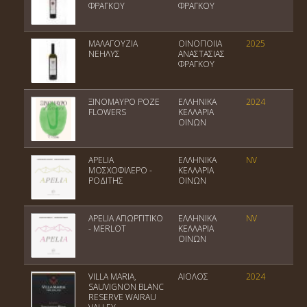
ΦΡΑΓΚΟΥ
ΦΡΑΓΚΟΥ
ΜΑΛΑΓΟΥΖΙΑ
ΟΙΝΟΠΟΙΙΑ
2025
Π
ΝΕΗΛΥΣ
ΑΝΑΣΤΑΣΙΑΣ
ΦΡΑΓΚΟΥ
ΞΙΝΟΜΑΥΡΟ ΡΟΖΕ
ΕΛΛΗΝΙΚΑ
2024
Π
FLOWERS
ΚΕΛΛΑΡΙΑ
ΟΙΝΩΝ
APELIA
ΕΛΛΗΝΙΚΑ
NV
Πο
ΜΟΣΧΟΦΙΛΕΡΟ -
ΚΕΛΛΑΡΙΑ
Ο
ΡΟΔΙΤΗΣ
ΟΙΝΩΝ
APELIA ΑΓΙΩΡΓΙΤΙΚΟ
ΕΛΛΗΝΙΚΑ
NV
Πο
- MERLOT
ΚΕΛΛΑΡΙΑ
Ο
ΟΙΝΩΝ
VILLA MARIA,
ΑΙΟΛΟΣ
2024
So
SAUVIGNON BLANC
RESERVE WAIRAU