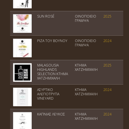
SUN ROSÉ
ΟΙΝΟΠΟΙΕΙΟ
2025
Π
ΓΡΑΜΨΑ
ΡΙΖΑ ΤΟΥ ΒΟΥΝΟΥ
ΟΙΝΟΠΟΙΕΙΟ
2024
Π
ΓΡΑΜΨΑ
MALAGOUSIA
ΚΤΗΜΑ
2025
Π
HIGHLANDS
ΧΑΤΖΗΜΙΧΑΛΗ
Λο
SELECTION ΚΤΗΜΑ
ΧΑΤΖΗΜΙΧΑΛΗ
ΑΣΥΡΤΙΚΟ
ΚΤΗΜΑ
2024
Π
ΑΛΕΠΟΤΡΥΠΑ
ΧΑΤΖΗΜΙΧΑΛΗ
Α
VINEYARD
ΚΑΠΝΙΑΣ ΛΕΥΚΟΣ
ΚΤΗΜΑ
2024
Π
ΧΑΤΖΗΜΙΧΑΛΗ
Α