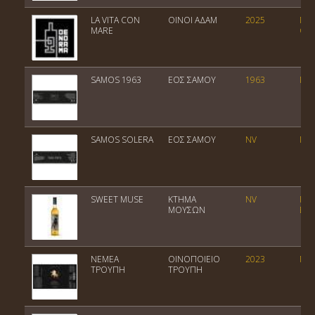
LA VITA CON
ΟΙΝΟΙ ΑΔΑΜ
2025
Ποι
MARE
Οίν
SAMOS 1963
ΕΟΣ ΣΑΜΟΥ
1963
ΠΟΠ
SAMOS SOLERA
ΕΟΣ ΣΑΜΟΥ
NV
ΠΟΠ
SWEET MUSE
ΚΤΗΜΑ
NV
ΠΓΕ
ΜΟΥΣΩΝ
Ελλ
ΝΕΜΕΑ
ΟΙΝΟΠΟΙΕΙΟ
2023
ΠΟΠ
ΤΡΟΥΠΗ
ΤΡΟΥΠΗ