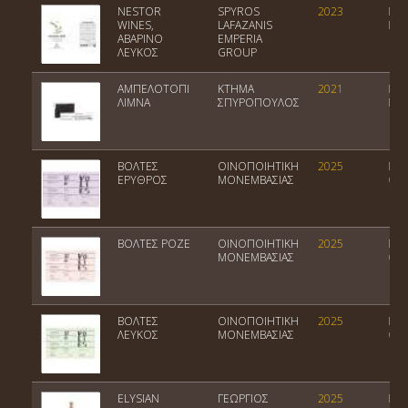
NESTOR
SPYROS
2023
ΠΓΕ
WINES,
LAFAZANIS
Πελ
ΑΒΑΡΙΝΟ
EMPERIA
ΛΕΥΚΟΣ
GROUP
ΑΜΠΕΛΟΤΟΠΙ
ΚΤΗΜΑ
2021
ΠΓΕ
ΛΙΜΝΑ
ΣΠΥΡΟΠΟΥΛΟΣ
Πελ
ΒΟΛΤΕΣ
ΟΙΝΟΠΟΙΗΤΙΚΗ
2025
Ποι
ΕΡΥΘΡΟΣ
ΜΟΝΕΜΒΑΣΙΑΣ
Οίν
ΒΟΛΤΕΣ ΡΟΖΕ
ΟΙΝΟΠΟΙΗΤΙΚΗ
2025
Ποι
ΜΟΝΕΜΒΑΣΙΑΣ
Οίν
ΒΟΛΤΕΣ
ΟΙΝΟΠΟΙΗΤΙΚΗ
2025
Ποι
ΛΕΥΚΟΣ
ΜΟΝΕΜΒΑΣΙΑΣ
Οίν
ELYSIAN
ΓΕΩΡΓΙΟΣ
2025
Ποι