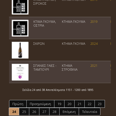
ΣΙΡΟΚΟΣ
ΚΤIΜΑ ΓΚΟΥΜΑ,
ΚΤΗΜΑ ΓΚΟΥΜΑ
2019
ΠΓΕ
OΣΤΡΙΑ
ΣΚΙΡΩΝ
ΚΤΗΜΑ ΓΚΟΥΜΑ
2024
ΠΓΕ
ΣΠΑΝΙΕΣ ΓΑΙΕΣ -
ΚΤΗΜΑ
2021
Ποι
ΤΑΜΠΟΥΡΙ
ΣΤΡΟΦΙΛΙΑ
Οίν
Σελίδα 24 από 38 Αποτελέσματα 1151 - 1200 από 1895
Πρώτη
Προηγούμενη
19
20
21
22
23
24
25
26
27
28
Επόμενη
Τελευταία