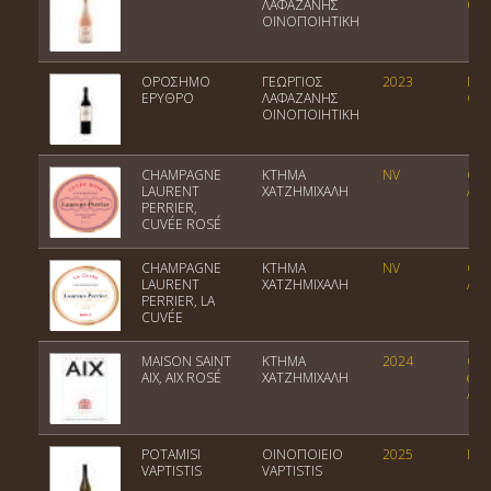
ΛΑΦΑΖΑΝΗΣ
Οίν
ΟΙΝΟΠΟΙΗΤΙΚΗ
ΟΡΟΣΗΜΟ
ΓΕΩΡΓΙΟΣ
2023
Ποι
ΕΡΥΘΡΟ
ΛΑΦΑΖΑΝΗΣ
Οίν
ΟΙΝΟΠΟΙΗΤΙΚΗ
CHAMPAGNE
ΚΤΗΜΑ
NV
Cha
LAURENT
ΧΑΤΖΗΜΙΧΑΛΗ
AO
PERRIER,
CUVÉE ROSÉ
CHAMPAGNE
ΚΤΗΜΑ
NV
Cha
LAURENT
ΧΑΤΖΗΜΙΧΑΛΗ
AO
PERRIER, LA
CUVÉE
MAISON SAINT
ΚΤΗΜΑ
2024
Cote
AIX, ΑΙΧ ROSÉ
ΧΑΤΖΗΜΙΧΑΛΗ
en-
AO
POTAMISI
ΟΙΝΟΠΟΙΕΙΟ
2025
ΠΓΕ
VAPTISTIS
VAPTISTIS