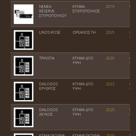
ΝΕΜΕΑ
ΚΤΗΜΑ
2019
ΠΟΠ
RÉSERVE
ΣΠΥΡΟΠΟΥΛΟΣ
ΣΠΥΡΟΠΟΥΛΟΥ
LINOS ROSÉ
ΟΡΕΑΛΙΟΣ ΓΗ
2025
Ποι
Οίν
ΤΡΙΛΟΓΙΑ
ΚΤΗΜΑ ΔΥΟ
2020
Επι
ΥΨΗ
Οίν
DIALOGOS
ΚΤΗΜΑ ΔΥΟ
2022
Επι
ΕΡΥΘΡΟΣ
ΥΨΗ
Οίν
DIALOGOS
ΚΤΗΜΑ ΔΥΟ
2025
Επι
ΛΕΥΚΟΣ
ΥΨΗ
Οίν
ΚΤIΜΑ ΓΚΟΥΜΑ,
ΚΤΗΜΑ ΓΚΟΥΜΑ
2019
ΠΓΕ