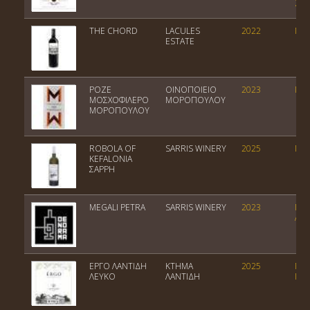
Ζακ
THE CHORD
LACULES
2022
ΠΓΕ
ESTATE
ΡΟΖΕ
ΟΙΝΟΠΟΙΕΙΟ
2023
ΠΓΕ
ΜΟΣΧΟΦΙΛΕΡΟ
ΜΟΡΟΠΟΥΛΟΥ
ΜΟΡΟΠΟΥΛΟY
ROBOLA OF
SARRIS WINERY
2025
ΠΟΠ
KEFALONIA
ΣΑΡΡΗ
MEGALI PETRA
SARRIS WINERY
2023
ΠΓΕ
Αίν
ΕΡΓΟ ΛΑΝΤΙΔΗ
ΚΤΗΜΑ
2025
ΠΓΕ
ΛΕΥΚΟ
ΛΑΝΤΙΔΗ
Πελ