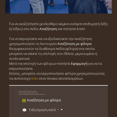
Για να αναζητήσετε με ελεύθερο κείμενο εισάγετε επιθυμητή λέξη
(ή λέξεις) στο πεδίο
Αναζήτηση
και πατήστε Enter.
Για να περιορίσετε και να εξειδικεύσετε την αναζήτηση
χρησιμοποιήστε τη λειτουργία
Αναζήτηση με φίλτρα
.
θα εμφανιστούν τα διαθέσιμα πεδία (φίλτρα) στα οποία
μπορείτε να κάνετε τις επιλογές που θέλετε, μεμονωμένα ή
συνδυαστικά.
Μετά την επιλογή των φίλτρων πατήστε
Εφαρμογή
για να τα
ενεργοποιήσετε.
Επίσης, μπορείτε να ενεργοποιήσετε φίλτρα χρησιμοποιώντας
τα αντίστοιχα
links
στον πίνακα αποτελεσμάτων.
Αναζήτηση με φίλτρα
Ταξινόμηση κατά