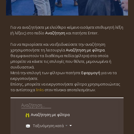
Για να αναζητήσετε με ελεύθερο κείμενο εισάγετε επιθυμητή λέξη
(ή λέξεις) στο πεδίο
Αναζήτηση
και πατήστε Enter.
Για να περιορίσετε και να εξειδικεύσετε την αναζήτηση
χρησιμοποιήστε τη λειτουργία
Αναζήτηση με φίλτρα
.
θα εμφανιστούν τα διαθέσιμα πεδία (φίλτρα) στα οποία
μπορείτε να κάνετε τις επιλογές που θέλετε, μεμονωμένα ή
συνδυαστικά.
Μετά την επιλογή των φίλτρων πατήστε
Εφαρμογή
για να τα
ενεργοποιήσετε.
Επίσης, μπορείτε να ενεργοποιήσετε φίλτρα χρησιμοποιώντας
τα αντίστοιχα
links
στον πίνακα αποτελεσμάτων.
Αναζήτηση με φίλτρα
Ταξινόμηση κατά