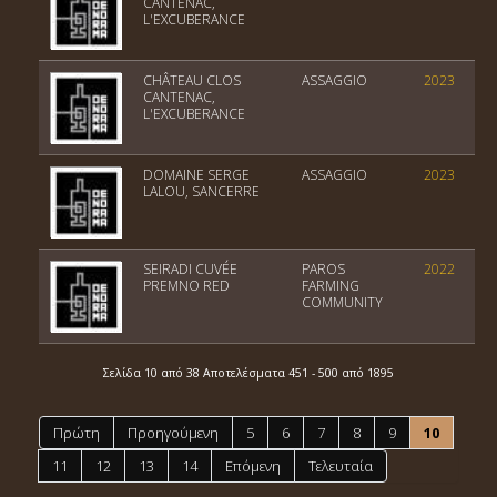
CANTENAC,
L'EXCUBERANCE
CHÂTEAU CLOS
ASSAGGIO
2023
CANTENAC,
L'EXCUBERANCE
DOMAINE SERGE
ASSAGGIO
2023
LALOU, SANCERRE
SEIRADI CUVÉE
PAROS
2022
PREMNO RED
FARMING
COMMUNITY
Σελίδα 10 από 38 Αποτελέσματα 451 - 500 από 1895
Πρώτη
Προηγούμενη
5
6
7
8
9
10
11
12
13
14
Επόμενη
Τελευταία