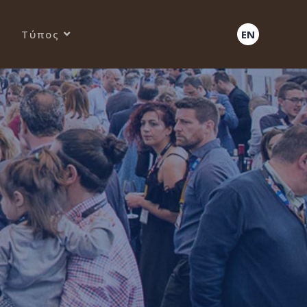
Τύπος
EN