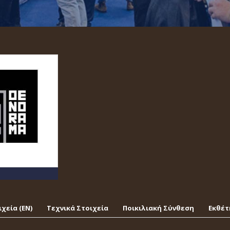
χεία (EΝ)
Τεχνικά Στοιχεία
Ποικιλιακή Σύνθεση
Εκθέτ