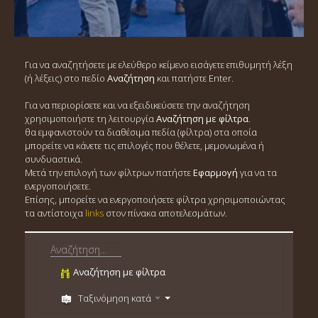
Για να αναζητήσετε με ελεύθερο κείμενο εισάγετε επιθυμητή λέξη
(ή λέξεις) στο πεδίο
Αναζήτηση
και πατήστε Enter.
Για να περιορίσετε και να εξειδικεύσετε την αναζήτηση
χρησιμοποιήστε τη λειτουργία
Αναζήτηση με φίλτρα
.
θα εμφανιστούν τα διαθέσιμα πεδία (φίλτρα) στα οποία
μπορείτε να κάνετε τις επιλογές που θέλετε, μεμονωμένα ή
συνδυαστικά.
Μετά την επιλογή των φίλτρων πατήστε
Εφαρμογή
για να τα
ενεργοποιήσετε.
Επίσης, μπορείτε να ενεργοποιήσετε φίλτρα χρησιμοποιώντας
τα αντίστοιχα
links
στον πίνακα αποτελεσμάτων.
Αναζήτηση με φίλτρα
Ταξινόμηση κατά