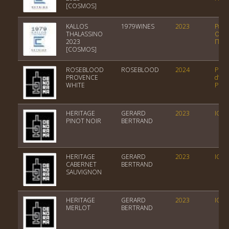
[COSMOS]
KALLOS
1979WINES
2023
Ρετσ
THALASSINO
Ονομ
2023
Παρά
[COSMOS]
ROSEBLOOD
ROSEBLOOD
2024
PDO 
PROVENCE
d’Aix
WHITE
Prov
HERITAGE
GERARD
2023
IGP 
PINOT NOIR
BERTRAND
HERITAGE
GERARD
2023
IGP 
CABERNET
BERTRAND
SAUVIGNON
HERITAGE
GERARD
2023
IGP 
MERLOT
BERTRAND