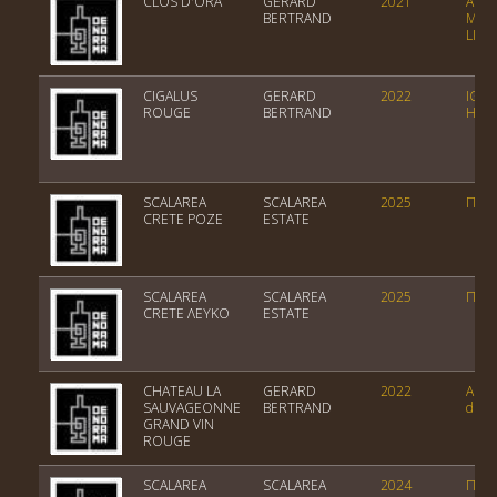
CLOS D'ORA
GERARD
2021
AOP
BERTRAND
MINE
LIVI
CIGALUS
GERARD
2022
IGP 
ROUGE
BERTRAND
HAU
SCALAREA
SCALAREA
2025
ΠΓΕ 
CRETE ΡΟΖΕ
ESTATE
SCALAREA
SCALAREA
2025
ΠΓΕ 
CRETE ΛΕΥΚΟ
ESTATE
CHATEAU LA
GERARD
2022
AOP 
SAUVAGEONNE
BERTRAND
du L
GRAND VIN
ROUGE
SCALAREA
SCALAREA
2024
ΠΓΕ 