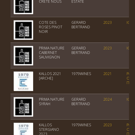
CRETE NOUS
ESTATE
COTE DES
GERARD
2023
IGP 
ROSES PINOT
BERTRAND
NOIR
PRIMA NATURE
GERARD
2023
IGP 
CABERNET
BERTRAND
SAUVIGNON
KALLOS 2021
1979WINES
2021
Ρετσ
[ARCHE]
Ονομ
Παρά
PRIMA NATURE
GERARD
2024
IGP 
SYRAH
BERTRAND
KALLOS
1979WINES
2023
Ρετσ
STERGIANO
Ονομ
2023
Παρά