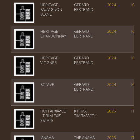
HERITAGE
GERARD
2024
IGP 
SAUVIGNON
BERTRAND
BLANC
HERITAGE
GERARD
2024
IGP 
CHARDONNAY
BERTRAND
HERITAGE
GERARD
2024
IGP 
VIOGNER
BERTRAND
SO'VIVE
GERARD
2024
IGP 
BERTRAND
ΠΟΠ ΑΓΧΙΑΛΟΣ
ΚΤΗΜΑ
2025
ΠΟΠ 
- TIBLALEXIS
ΤΙΜΠΛΑΛΕΞΗ
ESTATE
'ANAMA
THE ANAMA
2023
ΠΓΕ 