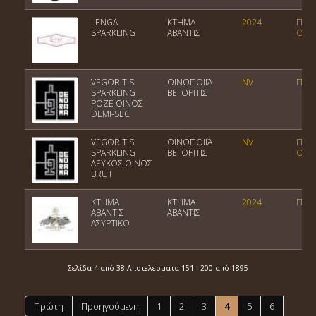
LENGA
ΚΤΗΜΑ
2024
Ποικ
SPARKLING
ΑΒΑΝΤΙΣ
Οίνο
VEGORITIS
ΟΙΝΟΠΟΙΪΑ
NV
ΠΟΠ 
SPARKLING
ΒΕΓΟΡΙΤΙΣ
ΡΟΖΕ ΟΙΝΟΣ
DEMI-SEC
VEGORITIS
ΟΙΝΟΠΟΙΪΑ
NV
Ποικ
SPARKLING
ΒΕΓΟΡΙΤΙΣ
Οίνο
ΛΕΥΚΟΣ ΟΙΝΟΣ
BRUT
ΚΤΗΜΑ
ΚΤΗΜΑ
2024
ΠΓΕ 
ΑΒΑΝΤΙΣ
ΑΒΑΝΤΙΣ
ΑΣΥΡΤΙΚΟ
Σελίδα 4 από 38 Αποτελέσματα 151 - 200 από 1895
Πρώτη
Προηγούμενη
1
2
3
4
5
6