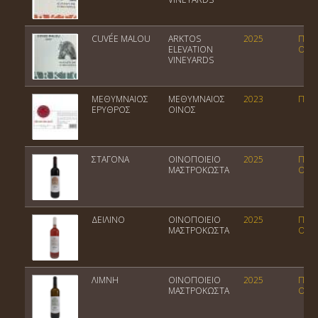
CUVÉE MALOU
ARKTOS
2025
Ποικ
ELEVATION
Οίνο
VINEYARDS
ΜΕΘΥΜΝΑΙΟΣ
ΜΕΘΥΜΝΑΙΟΣ
2023
ΠΓΕ 
ΕΡΥΘΡΟΣ
ΟΙΝΟΣ
ΣΤΑΓΟΝΑ
ΟΙΝΟΠΟΙΕΙΟ
2025
Ποικ
ΜΑΣΤΡΟΚΩΣΤΑ
Οίνο
ΔΕΙΛΙΝΟ
ΟΙΝΟΠΟΙΕΙΟ
2025
Ποικ
ΜΑΣΤΡΟΚΩΣΤΑ
Οίνο
ΛΙΜΝΗ
ΟΙΝΟΠΟΙΕΙΟ
2025
Ποικ
ΜΑΣΤΡΟΚΩΣΤΑ
Οίνο