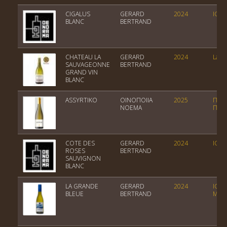
CIGALUS
GERARD
2024
IGP 
BLANC
BERTRAND
CHATEAU LA
GERARD
2024
Lang
SAUVAGEONNE
BERTRAND
GRAND VIN
BLANC
ASSYRTIKO
OINOΠΟΙΙΑ
2025
ΠΓΕ
ΝΟΕΜΑ
Πελο
COTE DES
GERARD
2024
IGP 
ROSES
BERTRAND
SAUVIGNON
BLANC
LA GRANDE
GERARD
2024
IGP
BLEUE
BERTRAND
MED