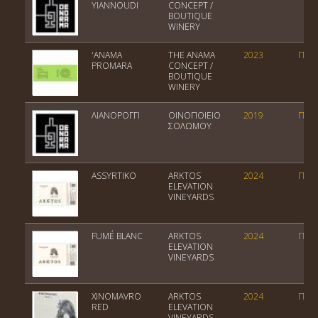
YIANNOUDI
CONCEPT /
BOUTIQUE
WINERY
'ANAMA
THE ANAMA
2023
ΠΓΕ 
PROMARA
CONCEPT /
BOUTIQUE
WINERY
ΛΙΑΝΟΡΟΓΓΙ
ΟΙΝΟΠΟΙΕΙΟ
2019
ΠΓΕ 
ΣΟΛΩΜΟΥ
ASSYRTIKO
ARKTOS
2024
ΠΓΕ 
ELEVATION
VINEYARDS
FUMÉ BLANC
ARKTOS
2024
ΠΓΕ 
ELEVATION
VINEYARDS
XINOMAVRO
ARKTOS
2024
ΠΟΠ 
RED
ELEVATION
VINEYARDS