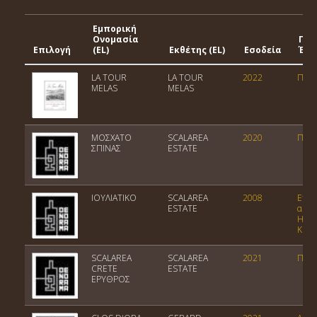
Εμπορική
Ονομασία
Γεω
Επιλογή
(EL)
Εκθέτης (EL)
Εσοδεία
Ένδ
LA TOUR
LA TOUR
2022
ΠΓΕ 
MELAS
MELAS
ΜΟΣΧΑΤΟ
SCALAREA
2020
ΠΓΕ 
ΣΠΙΝΑΣ
ESTATE
IOYΛΙΑΤΙΚΟ
SCALAREA
2008
Επιλ
ESTATE
αμπε
Ηρακ
Κρήτ
SCALAREA
SCALAREA
2021
ΠΓΕ 
CRETE
ESTATE
ΕΡΥΘΡΟΣ