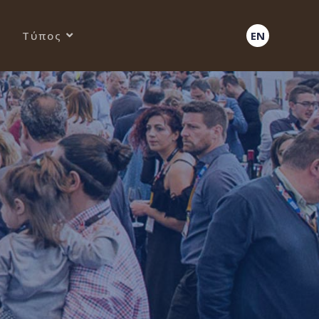
Τύπος
EN