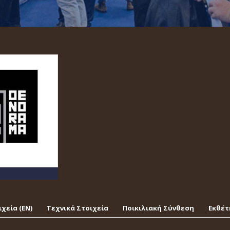
χεία (EΝ)
Τεχνικά Στοιχεία
Ποικιλιακή Σύνθεση
Εκθέτ