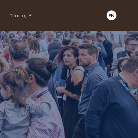
Τύπος
EN