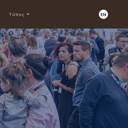
Τύπος
EN