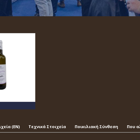
χεία (EΝ)
Τεχνικά Στοιχεία
Ποικιλιακή Σύνθεση
Που α