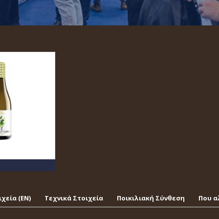
χεία (EΝ)
Τεχνικά Στοιχεία
Ποικιλιακή Σύνθεση
Που α