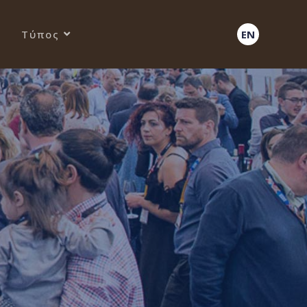
Τύπος
EN