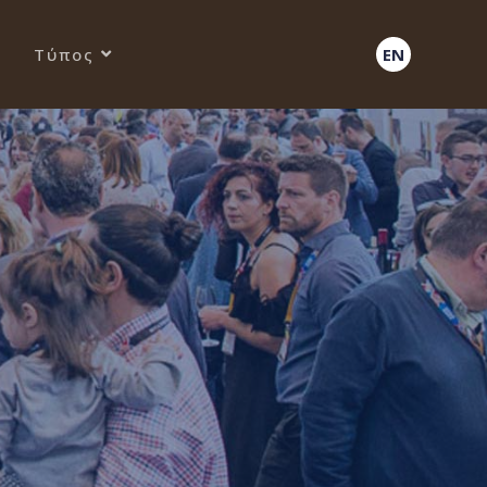
Τύπος
EN