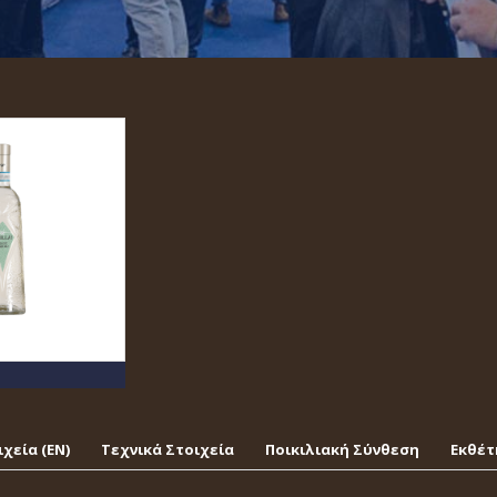
χεία (EΝ)
Τεχνικά Στοιχεία
Ποικιλιακή Σύνθεση
Εκθέτ