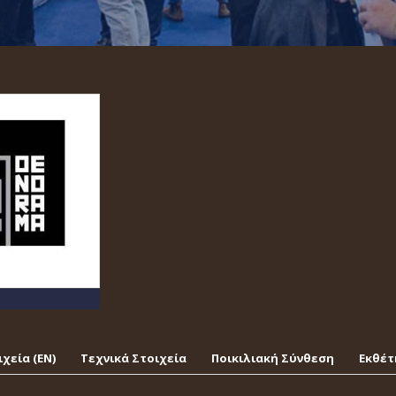
χεία (EΝ)
Τεχνικά Στοιχεία
Ποικιλιακή Σύνθεση
Εκθέτ