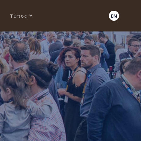
Τύπος
EN