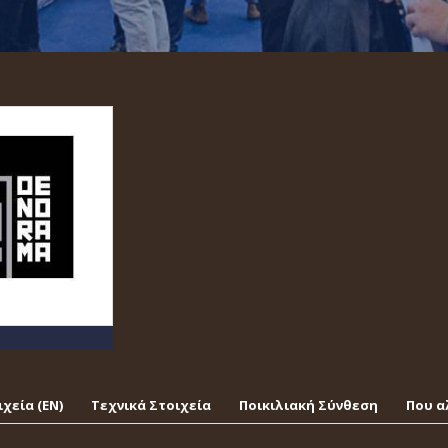
χεία (EΝ)
Τεχνικά Στοιχεία
Ποικιλιακή Σύνθεση
Που α