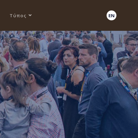
Τύπος
EN