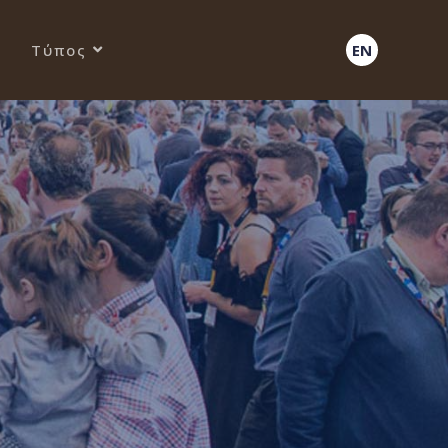
Τύπος
EN