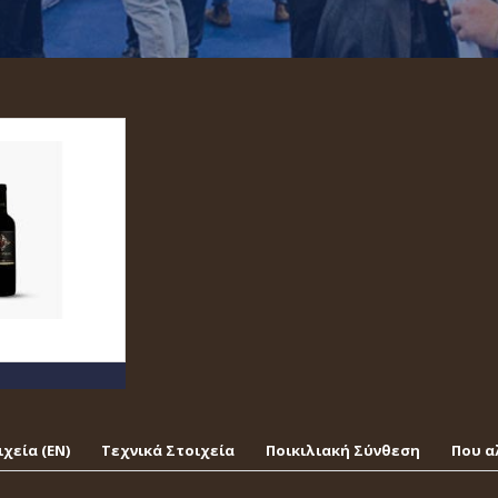
χεία (EΝ)
Τεχνικά Στοιχεία
Ποικιλιακή Σύνθεση
Που α