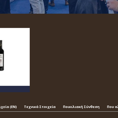
χεία (EΝ)
Τεχνικά Στοιχεία
Ποικιλιακή Σύνθεση
Που α