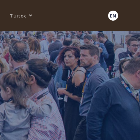
Τύπος
EN