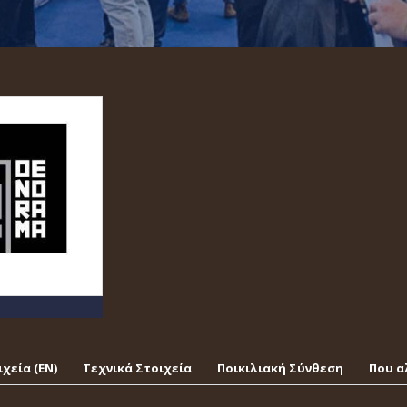
χεία (EΝ)
Τεχνικά Στοιχεία
Ποικιλιακή Σύνθεση
Που α