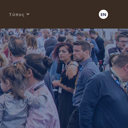
Τύπος
EN