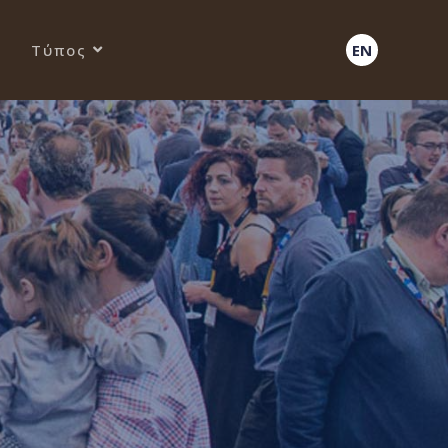
Τύπος
EN