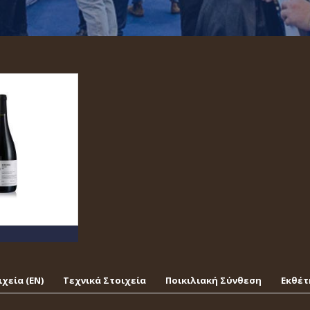
χεία (EΝ)
Τεχνικά Στοιχεία
Ποικιλιακή Σύνθεση
Εκθέτ