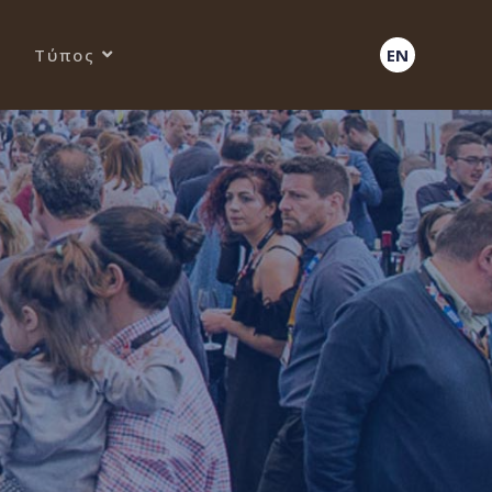
Τύπος
EN