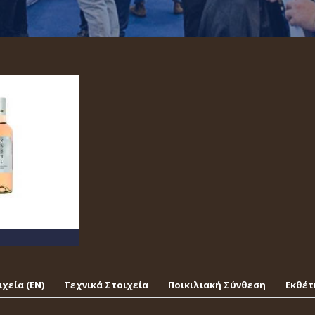
χεία (EΝ)
Τεχνικά Στοιχεία
Ποικιλιακή Σύνθεση
Εκθέτ