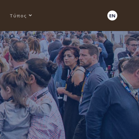
Τύπος
EN