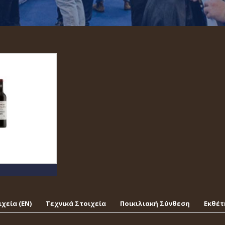
χεία (EΝ)
Τεχνικά Στοιχεία
Ποικιλιακή Σύνθεση
Εκθέτ