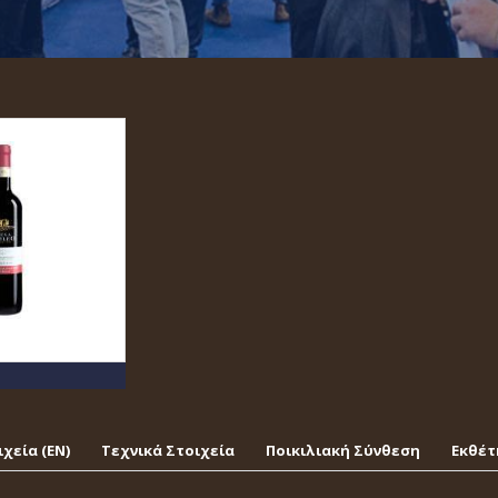
χεία (EΝ)
Τεχνικά Στοιχεία
Ποικιλιακή Σύνθεση
Εκθέτ