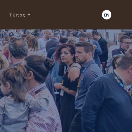
Τύπος
EN