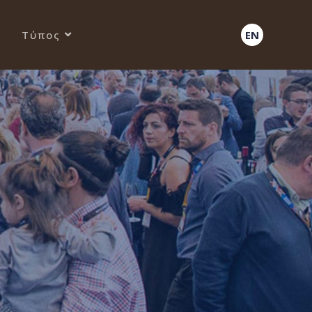
Τύπος
EN