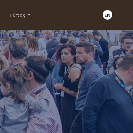
Τύπος
EN