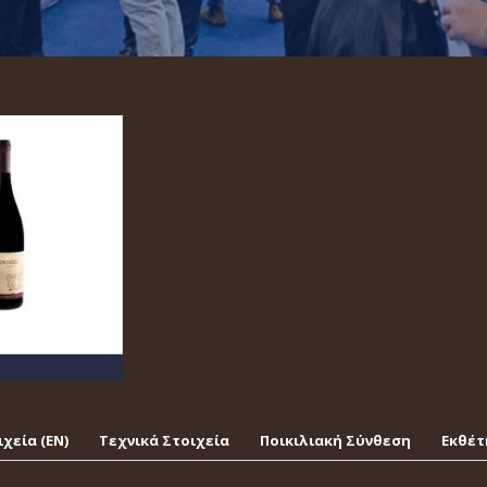
χεία (EΝ)
Τεχνικά Στοιχεία
Ποικιλιακή Σύνθεση
Εκθέτ